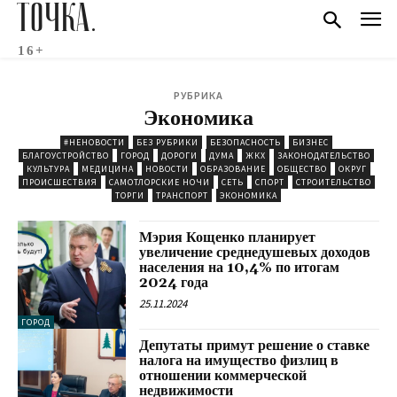
ТОЧКА.
16+
РУБРИКА
Экономика
#НЕНОВОСТИ
БЕЗ РУБРИКИ
БЕЗОПАСНОСТЬ
БИЗНЕС
БЛАГОУСТРОЙСТВО
ГОРОД
ДОРОГИ
ДУМА
ЖКХ
ЗАКОНОДАТЕЛЬСТВО
КУЛЬТУРА
МЕДИЦИНА
НОВОСТИ
ОБРАЗОВАНИЕ
ОБЩЕСТВО
ОКРУГ
ПРОИСШЕСТВИЯ
САМОТЛОРСКИЕ НОЧИ
СЕТЬ
СПОРТ
СТРОИТЕЛЬСТВО
ТОРГИ
ТРАНСПОРТ
ЭКОНОМИКА
Мэрия Кощенко планирует
увеличение среднедушевых доходов
населения на 10,4% по итогам
2024 года
25.11.2024
ГОРОД
Депутаты примут решение о ставке
налога на имущество физлиц в
отношении коммерческой
недвижимости