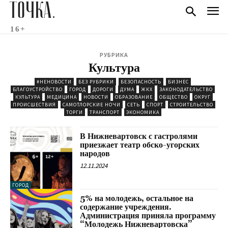
ТОЧКА.
16+
РУБРИКА
Культура
#НЕНОВОСТИ
БЕЗ РУБРИКИ
БЕЗОПАСНОСТЬ
БИЗНЕС
БЛАГОУСТРОЙСТВО
ГОРОД
ДОРОГИ
ДУМА
ЖКХ
ЗАКОНОДАТЕЛЬСТВО
КУЛЬТУРА
МЕДИЦИНА
НОВОСТИ
ОБРАЗОВАНИЕ
ОБЩЕСТВО
ОКРУГ
ПРОИСШЕСТВИЯ
САМОТЛОРСКИЕ НОЧИ
СЕТЬ
СПОРТ
СТРОИТЕЛЬСТВО
ТОРГИ
ТРАНСПОРТ
ЭКОНОМИКА
В Нижневартовск с гастролями
приезжает театр обско-угорских
народов
12.11.2024
ГОРОД
5% на молодежь, остальное на
содержание учреждения.
Администрация приняла программу
“Молодежь Нижневартовска”