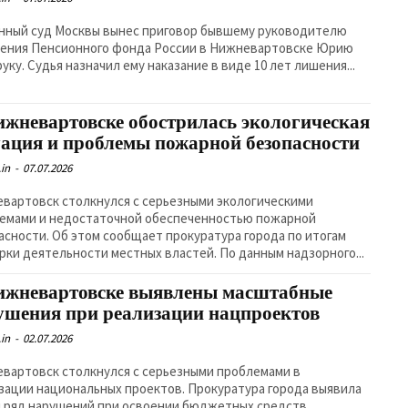
нный суд Москвы вынес приговор бывшему руководителю
ения Пенсионного фонда России в Нижневартовске Юрию
уку. Судья назначил ему наказание в виде 10 лет лишения...
ижневартовске обострилась экологическая
уация и проблемы пожарной безопасности
in
-
07.07.2026
вартовск столкнулся с серьезными экологическими
емами и недостаточной обеспеченностью пожарной
асности. Об этом сообщает прокуратура города по итогам
проверки деятельности местных властей. По данным надзорного...
ижневартовске выявлены масштабные
ушения при реализации нацпроектов
in
-
02.07.2026
вартовск столкнулся с серьезными проблемами в
зации национальных проектов. Прокуратура города выявила
 ряд нарушений при освоении бюджетных средств,