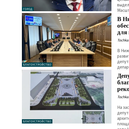
выдел
ГОРОД
Масшт
В Н
обе
для
Tochka.
В Ниж
разви
депут
БЛАГОУСТРОЙСТВО
депар
Деп
бла
рек
Tochka.
На за
депут
архит
БЛАГОУСТРОЙСТВО
площа