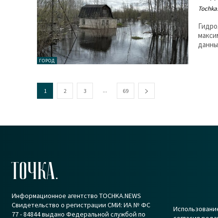
Tochka.
Гидро
макси
данны
ГОРОД
...
1
2
3
69
ТОЧКА.
Информационное агентство TOCHKA.NEWS
Свидетельство о регистрации СМИ: ИА № ФС
Использование
77 - 84844 выдано Федеральной службой по