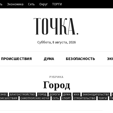
ть
Экономика
Сеть
Округ
ТОРГИ
ТОЧКА.
Суббота, 8 августа, 2026
ПРОИСШЕСТВИЯ
ДУМА
БЕЗОПАСНОСТЬ
ЭК
РУБРИКА
Город
ЗНЕС
БЛАГОУСТРОЙСТВО
ГОРОД
ДОРОГИ
ДУМА
ЖКХ
ЗАКОНОДАТЕЛЬСТВО
ОИСШЕСТВИЯ
САМОТЛОРСКИЕ НОЧИ
СЕТЬ
СПОРТ
СТРОИТЕЛЬСТВО
ТОРГИ
Т