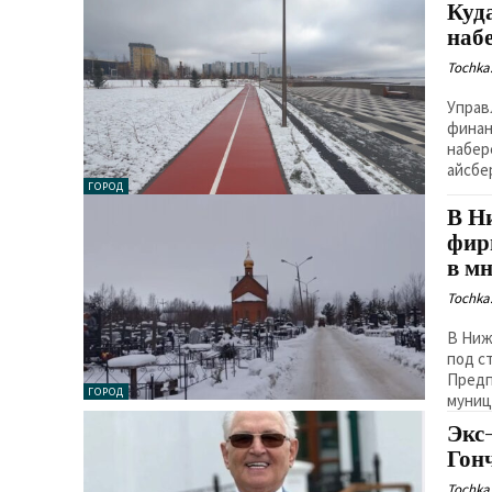
Куд
наб
Tochka.
Управ
финан
набер
айсбе
ГОРОД
В Н
фир
в м
Tochka.
В Ниж
под с
Предп
ГОРОД
муниц
Экс
Гон
Tochka.