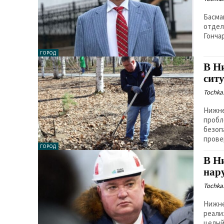
Басма
отдел
Гончар
ГОРОД
В Н
сит
Tochka.
Нижне
пробл
безоп
ГОРОД
В Н
нар
Tochka.
Нижне
реали
целый