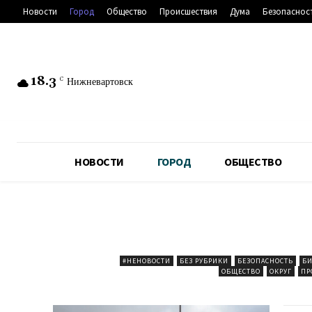
Новости
Город
Общество
Происшествия
Дума
Безопаснос
18.3
C
Нижневартовск
НОВОСТИ
ГОРОД
ОБЩЕСТВО
#НЕНОВОСТИ
БЕЗ РУБРИКИ
БЕЗОПАСНОСТЬ
БИ
ОБЩЕСТВО
ОКРУГ
ПР