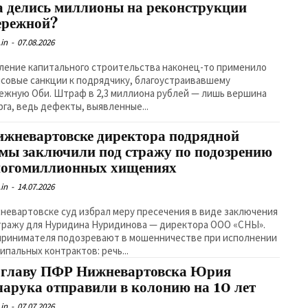
а делись миллионы на реконструкции
ережной?
in
-
07.08.2026
ление капитального строительства наконец-то применило
совые санкции к подрядчику, благоустраивавшему
ежную Оби. Штраф в 2,3 миллиона рублей — лишь вершина
рга, ведь дефекты, выявленные...
ижневартовске директора подрядной
мы заключили под стражу по подозрению
ногомиллионных хищениях
in
-
14.07.2026
невартовске суд избрал меру пресечения в виде заключения
тражу для Нуридина Нуридинова — директора ООО «СНЫ».
ринимателя подозревают в мошенничестве при исполнении
ипальных контрактов: речь...
-главу ПФР Нижневартовска Юрия
чарука отправили в колонию на 10 лет
in
-
07.07.2026