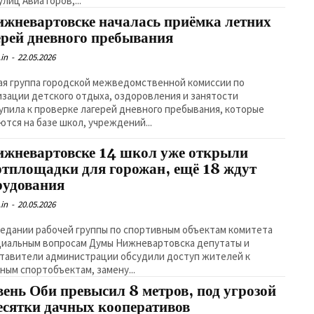
улиц Авиаторов,...
ижневартовске началась приёмка летних
ерей дневного пребывания
in
-
22.05.2026
ая группа городской межведомственной комиссии по
изации детского отдыха, оздоровления и занятости
упила к проверке лагерей дневного пребывания, которые
ются на базе школ, учреждений...
ижневартовске 14 школ уже открыли
ртплощадки для горожан, ещё 18 ждут
рудования
in
-
20.05.2026
седании рабочей группы по спортивным объектам комитета
циальным вопросам Думы Нижневартовска депутаты и
тавители администрации обсудили доступ жителей к
ным спортобъектам, замену...
вень Оби превысил 8 метров, под угрозой
есятки дачных кооперативов