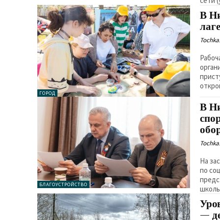
сети (
В Н
лаг
Tochka.
Рабоч
орган
прист
откро
ГОРОД
В Н
спо
обо
Tochka.
На за
по со
предс
БЛАГОУСТРОЙСТВО
школь
Уро
— д