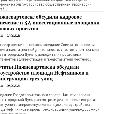
енных на благоустройство общественных территорий.
аб...
ижневартовске обсудили кадровое
спечение и 44 инвестиционные площадки
 новых проектов
in
-
03.06.2026
невартовске состоялось заседание Совета по вопросам
тия инвестиционной деятельности. Участие в нём приняли
аты городской Думы, руководители профильных
таментов администрации и представители местного...
утаты Нижневартовска обсудили
гоустройство площади Нефтяников и
онструкцию трёх улиц
in
-
29.05.2026
седании Градостроительного совета Нижневартовска
аты городской Думы рассмотрели два ключевых вопроса:
ектурно-планировочную концепцию благоустройства
ди Нефтяников и проект реконструкции улично-дорожной