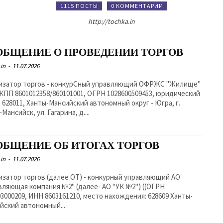
1115 ПОСТЫ
0 КОММЕНТАРИИ
http://tochka.in
ОБЩЕНИЕ О ПРОВЕДЕНИИ ТОРГОВ
in
-
11.07.2026
изатор торгов - конкурСный управляющий ОФРЖС "Жилище"
КПП 8601012358/860101001, ОГРН 1028600509453, юридический
: 628011, Ханты-Мансийский автономный округ - Югра, г.
Мансийск, ул. Гагарина, д....
ОБЩЕНИЕ ОБ ИТОГАХ ТОРГОВ
in
-
11.07.2026
изатор торгов (далее ОТ) - конкурный управляющий АО
вляющая компания №2" (далее- АО "УК №2") ((ОГРН
03000209, ИНН 8603161210, место нахождения: 628609 Ханты-
йский автономный...