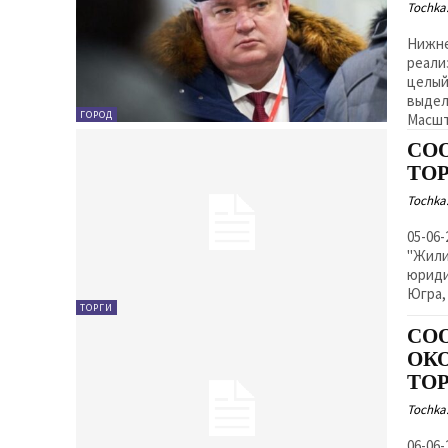
Tochka.
Нижне
реали
целый
выдел
ГОРОД
Масшт
СО
ТО
Tochka.
05-06-26/Т Организатор торгов - кон
"Жили
юриди
Югра, 
ТОРГИ
СО
ОК
ТО
Tochka.
06-06-26/Т Организатор торгов - кон