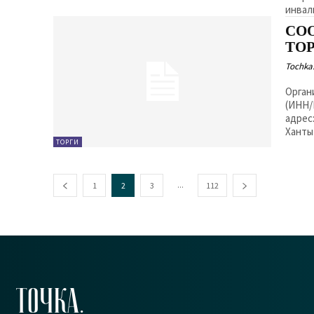
инвал
СО
ТО
Tochka.
Орган
(ИНН/
адрес
Ханты-
ТОРГИ
...
1
2
3
112
ТОЧКА.