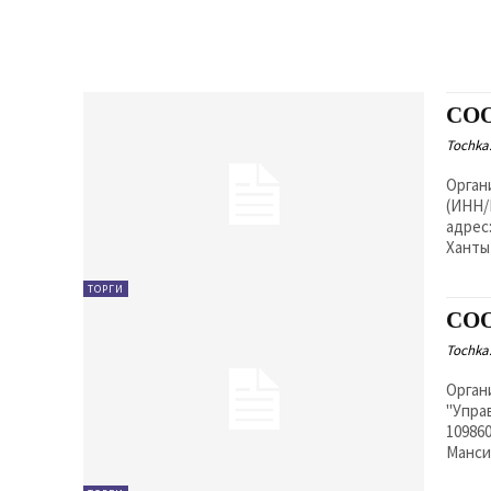
СО
Tochka.
Орган
(ИНН/
адрес
Ханты-
ТОРГИ
СО
Tochka.
Орган
"Упра
10986
Манси