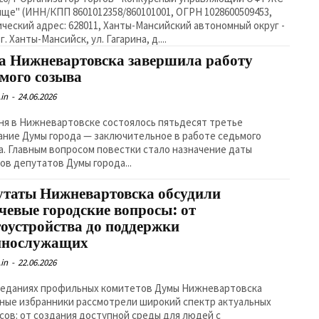
ще" (ИНН/КПП 8601012358/860101001, ОГРН 1028600509453,
ческий адрес: 628011, Ханты-Мансийский автономный округ -
г. Ханты-Мансийск, ул. Гагарина, д....
а Нижневартовска завершила работу
ьмого созыва
in
-
24.06.2026
ня в Нижневартовске состоялось пятьдесят третье
ание Думы города — заключительное в работе седьмого
значение даты
ов депутатов Думы города...
утаты Нижневартовска обсудили
чевые городские вопросы: от
гоустройства до поддержки
ннослужащих
in
-
22.06.2026
седаниях профильных комитетов Думы Нижневартовска
ные избранники рассмотрели широкий спектр актуальных
сов: от создания доступной среды для людей с