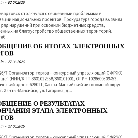
in
-
02.07.2026
вартовск столкнулся с серьезными проблемами в
зации национальных проектов. Прокуратура города выявила
 ряд нарушений при освоении бюджетных средств,
енных на благоустройство общественных территорий.
аб...
ОБЩЕНИЕ ОБ ИТОГАХ ЭЛЕКТРОННЫХ
РГОВ
in
-
27.06.2026
курcный управляющий ОФРЖС
ще" (ИНН/КПП 8601012358/860101001, ОГРН 1028600509453,
ческий адрес: 628011, Ханты-Мансийский автономный округ -
г. Ханты-Мансийск, ул. Гагарина, д....
ОБЩЕНИЕ О РЕЗУЛЬТАТАХ
ОНЧАНИЯ ЭТАПА ЭЛЕКТРОННЫХ
РГОВ
in
-
27.06.2026
курсный управляющий ОФРЖС