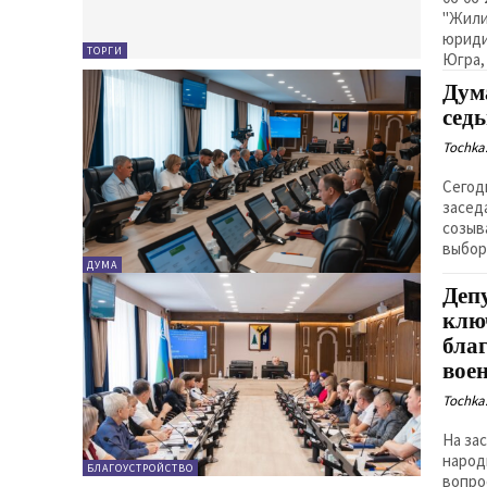
"Жили
юриди
ТОРГИ
Югра, 
Дум
сед
Tochka.
Сегод
засед
созыва. Главным вопросом повестки стало на
выбор
ДУМА
Деп
клю
бла
вое
Tochka.
На за
народ
БЛАГОУСТРОЙСТВО
вопро