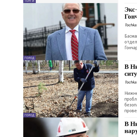
ТОРГИ
Экс
Гон
Tochka.
Басма
отдел
Гончар
ГОРОД
В Н
сит
Tochka.
Нижне
пробл
безоп
ГОРОД
В Н
нар