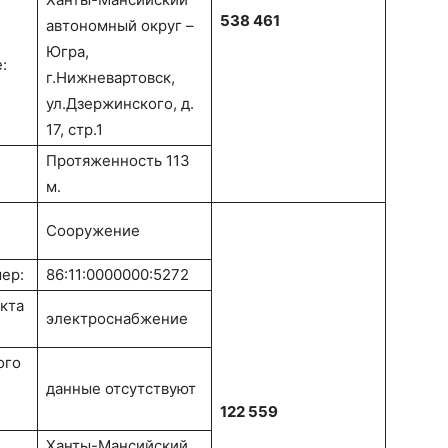
538 461
автономный округ –
Югра,
:
г.Нижневартовск,
ул.Дзержинского, д.
17, стр.1
Протяженность 113
м.
Сооружение
ер:
86:11:0000000:5272
кта
электроснабжение
ого
данные отсутствуют
122 559
Ханты-Мансийский