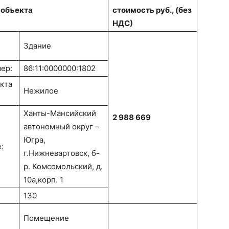
 объекта
стоимость руб., (без
НДС)
Здание
ер:
86:11:0000000:1802
кта
Нежилое
Ханты-Мансийский
2 988 669
автономный округ –
Югра,
:
г.Нижневартовск, б-
р. Комсомольский, д.
10а,корп. 1
130
Помещение