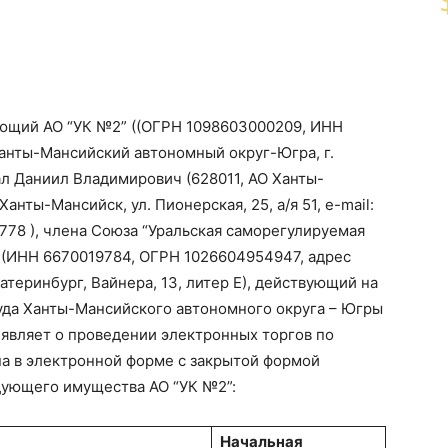
яющий АО “УК №2” ((ОГРН 1098603000209, ИНН
анты-Мансийский автономный округ-Югра, г.
ал Даниил Владимирович (628011, АО Ханты-
анты-Мансийск, ул. Пионерская, 25, а/я 51, e-mail:
778 ), члена Союза “Уральская саморегулируемая
(ИНН 6670019784, ОГРН 1026604954947, адрес
атеринбург, Вайнера, 13, литер Е), действующий на
да Ханты-Мансийского автономного округа – Югры
бъявляет о проведении электронных торгов по
а в электронной форме с закрытой формой
дующего имущества АО “УК №2”:
Начальная