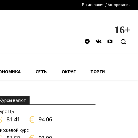
Регистрация / Авторизация
16+
ОНОМИКА
СЕТЬ
ОКРУГ
ТОРГИ
Курсы валют
урс ЦБ
$
€
81.41
94.06
иржевой курс