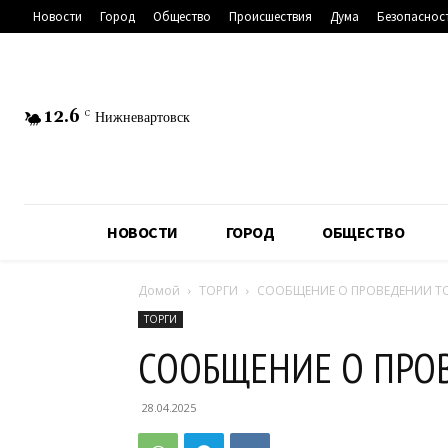
Новости
Город
Общество
Происшествия
Дума
Безопаснос
12.6
C
Нижневартовск
НОВОСТИ
ГОРОД
ОБЩЕСТВО
Домой
ТОРГИ
СООБЩЕНИЕ О ПРОВЕДЕНИИ Т
ТОРГИ
СООБЩЕНИЕ О ПРО
28.04.2025