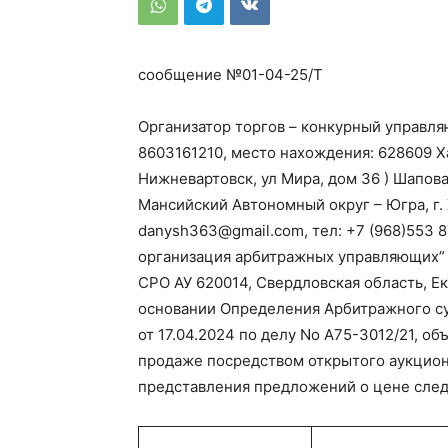
сообщение №01-04-25/Т
Организатор торгов – конкурный управл
8603161210, место нахождения: 628609 Х
Нижневартовск, ул Мира, дом 36 ) Шапов
Мансийский Автономный округ – Югра, г. Х
danysh363@gmail.com, тел: +7 (968)553 8
организация арбитражных управляющих” 
СРО АУ 620014, Свердловская область, Ек
основании Определения Арбитражного су
от 17.04.2024 по делу No А75-3012/21, о
продаже посредством открытого аукцион
представления предложений о цене сле