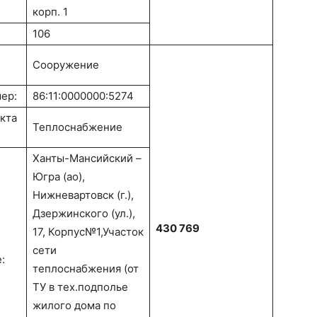
корп. 1
106
Сооружение
ер:
86:11:0000000:5274
кта
Теплоснабжение
Ханты-Мансийский –
Югра (ао),
Нижневартовск (г.),
Дзержинского (ул.),
430 769
17, Корпус№1,Участок
сети
:
теплоснабжения (от
ТУ в тех.подполье
жилого дома по