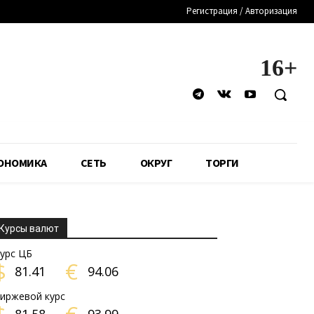
Регистрация / Авторизация
16+
ОНОМИКА
СЕТЬ
ОКРУГ
ТОРГИ
Курсы валют
урс ЦБ
$
€
81.41
94.06
иржевой курс