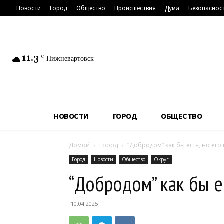
Новости
Город
Общество
Происшествия
Дума
Безопаснос
11.3
C
Нижневартовск
НОВОСТИ
ГОРОД
ОБЩЕСТВО
Домой
Город
“Добродом” как бы есть, но его 
Город
Новости
Общество
Округ
“Добродом” как бы ес
10.04.2025