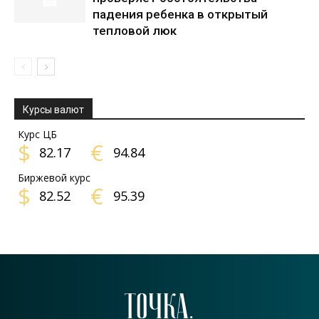
падения ребенка в открытый
тепловой люк
Курсы валют
Курс ЦБ
$
€
82.17
94.84
Биржевой курс
$
€
82.52
95.39
ТОЧКА.