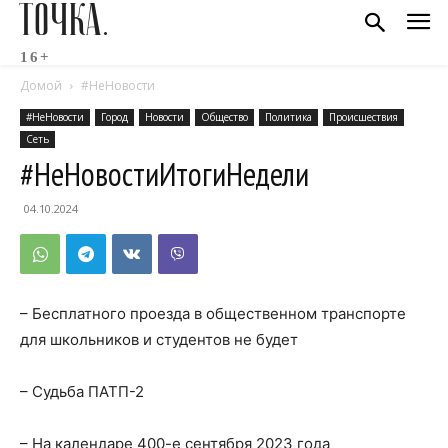
ТОЧКА.
16+
Домой
#НеНовости
#НеНовости
Город
Новости
Общество
Политика
Происшествия
Сеть
#НеНовостиИтогиНедели
04.10.2024
– Бесплатного проезда в общественном транспорте
для школьников и студентов не будет
– Судьба ПАТП-2
– На календаре 400-е сентября 2023 года