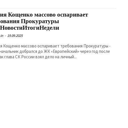
ия Кощенко массово оспаривает
бования Прокуратуры
НовостиИтогиНедели
in
-
19.09.2025
ия Кощенко массово оспаривает требования Прокуратуры -
начальник добрался до ЖК «Европейский» через год после
ак глава СК России взял дело на личный...