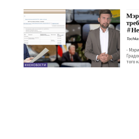
Мэр
тре
#Не
Tochka.
- Мэр
Градо
того к
#НЕНОВОСТИ