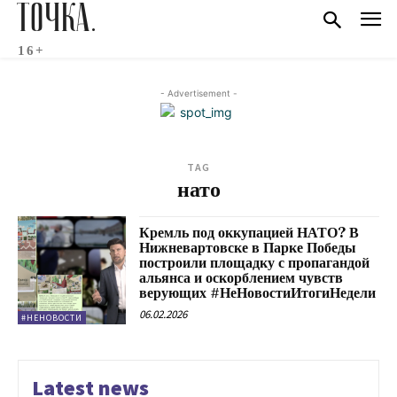
ТОЧКА.
16+
- Advertisement -
TAG
нато
Кремль под оккупацией НАТО? В
Нижневартовске в Парке Победы
построили площадку с пропагандой
альянса и оскорблением чувств
верующих #НеНовостиИтогиНедели
06.02.2026
#НЕНОВОСТИ
Latest news