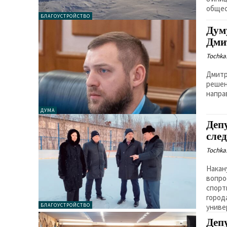
общес
БЛАГОУСТРОЙСТВО
Дум
Дми
Tochka.
Дмитр
решен
напра
ДУМА
Деп
сле
Tochka.
Накан
вопро
спорт
город
БЛАГОУСТРОЙСТВО
униве
Деп