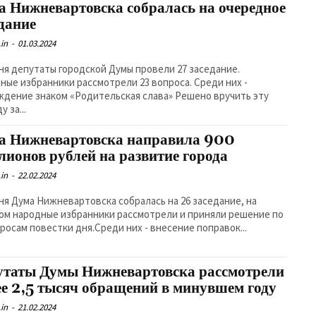
а Нижневартовска собралась на очередное
едание
in
-
01.03.2024
ня депутаты городской Думы провели 27 заседание.
ные избранники рассмотрели 23 вопроса. Среди них -
ждение знаком «Родительская слава» Решено вручить эту
у за...
а Нижневартовска направила 900
лионов рублей на развитие города
in
-
22.02.2024
ня Дума Нижневартовска собралась на 26 заседание, на
ом народные избранники рассмотрели и приняли решение по
просам повестки дня.Среди них - внесение поправок...
утаты Думы Нижневартовска рассмотрели
ее 2,5 тысяч обращений в минувшем году
in
-
21.02.2024