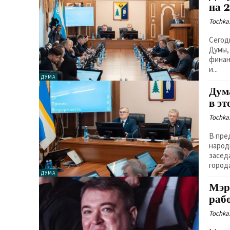
на 
Tochka.
Сегод
Думы,
финан
и...
ДУМА
Дум
в эт
Tochka.
В пре
народ
засед
города
ДУМА
Мэр
раб
Tochka.