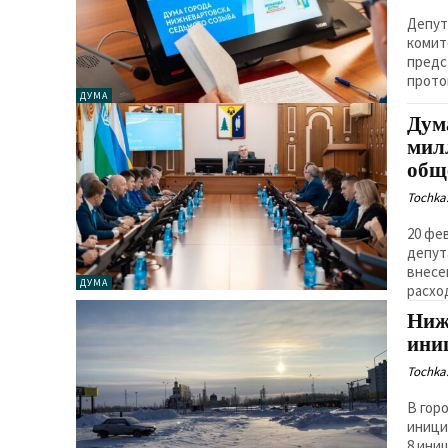
Депут
комит
предс
прото
ДУМА
Дум
мил
общ
Tochka.
20 фе
депут
внесе
ДУМА
расхо
Ниж
ини
Tochka.
В гор
иници
8 ини