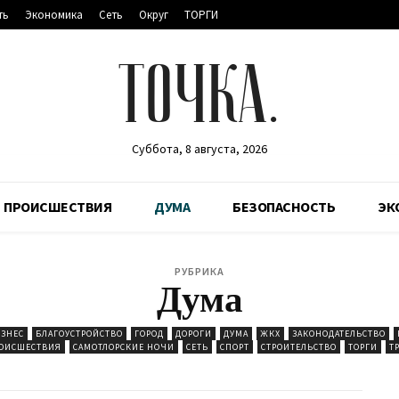
ть
Экономика
Сеть
Округ
ТОРГИ
ТОЧКА.
Суббота, 8 августа, 2026
ПРОИСШЕСТВИЯ
ДУМА
БЕЗОПАСНОСТЬ
ЭК
РУБРИКА
Дума
ЗНЕС
БЛАГОУСТРОЙСТВО
ГОРОД
ДОРОГИ
ДУМА
ЖКХ
ЗАКОНОДАТЕЛЬСТВО
ОИСШЕСТВИЯ
САМОТЛОРСКИЕ НОЧИ
СЕТЬ
СПОРТ
СТРОИТЕЛЬСТВО
ТОРГИ
Т