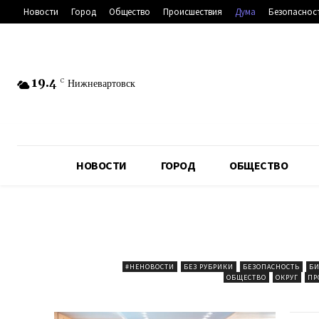
Новости
Город
Общество
Происшествия
Дума
Безопаснос
19.4
C
Нижневартовск
НОВОСТИ
ГОРОД
ОБЩЕСТВО
#НЕНОВОСТИ
БЕЗ РУБРИКИ
БЕЗОПАСНОСТЬ
БИ
ОБЩЕСТВО
ОКРУГ
ПР