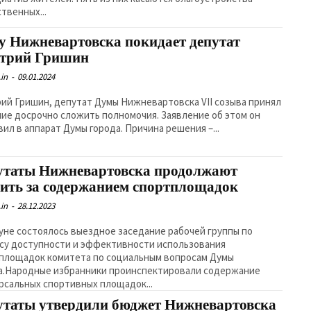
твенных...
у Нижневартовска покидает депутат
трий Гришин
in
-
09.01.2024
ий Гришин, депутат Думы Нижневартовска VII созыва принял
ие досрочно сложить полномочия. Заявление об этом он
вил в аппарат Думы города. Причина решения –...
утаты Нижневартовска продолжают
дить за содержанием спортплощадок
in
-
28.12.2023
уне состоялось выездное заседание рабочей группы по
су доступности и эффективности использования
площадок комитета по социальным вопросам Думы
а.Народные избранники проинспектировали содержание
рсальных спортивных площадок...
утаты утвердили бюджет Нижневартовска