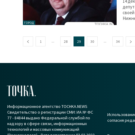
14 де
депут
своей
Нижне
ГОРОД
...
...
1
28
29
30
34
ТОЧКА.
Информационное агентство TOCHKA.NEWS
Свидетельство о регистрации СМИ: ИА № ФС
Использование
77 - 84844 выдано Федеральной службой по
согласия реда
надзору в сфере связи, информационных
технологий и массовых коммуникаций