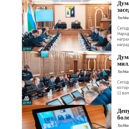
Дум
зас
Tochka.
Сегод
Народ
награ
наград
ДУМА
Дум
мил
Tochka.
Сегод
котор
11 во
ДУМА
Деп
бол
Tochka.