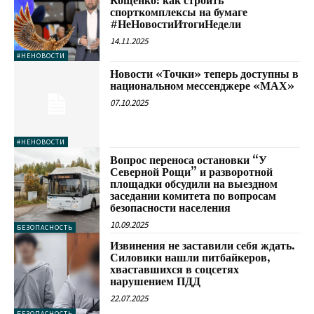
Кощенко: как строить
спорткомплексы на бумаге
#НеНовостиИтогиНедели
14.11.2025
#НЕНОВОСТИ
Новости «Точки» теперь доступны в
национальном мессенджере «МАХ»
07.10.2025
#НЕНОВОСТИ
Вопрос переноса остановки “У
Северной Рощи” и разворотной
площадки обсудили на выездном
заседании комитета по вопросам
безопасности населения
10.09.2025
БЕЗОПАСНОСТЬ
Извинения не заставили себя ждать.
Силовики нашли питбайкеров,
хваставшихся в соцсетях
нарушением ПДД
22.07.2025
БЕЗОПАСНОСТЬ