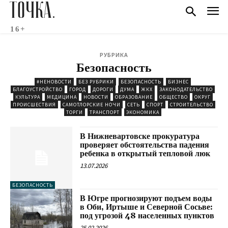
ТОЧКА.
16+
РУБРИКА
Безопасность
#НЕНОВОСТИ
БЕЗ РУБРИКИ
БЕЗОПАСНОСТЬ
БИЗНЕС
БЛАГОУСТРОЙСТВО
ГОРОД
ДОРОГИ
ДУМА
ЖКХ
ЗАКОНОДАТЕЛЬСТВО
КУЛЬТУРА
МЕДИЦИНА
НОВОСТИ
ОБРАЗОВАНИЕ
ОБЩЕСТВО
ОКРУГ
ПРОИСШЕСТВИЯ
САМОТЛОРСКИЕ НОЧИ
СЕТЬ
СПОРТ
СТРОИТЕЛЬСТВО
ТОРГИ
ТРАНСПОРТ
ЭКОНОМИКА
В Нижневартовске прокуратура
проверяет обстоятельства падения
ребенка в открытый тепловой люк
13.07.2026
БЕЗОПАСНОСТЬ
В Югре прогнозируют подъем воды
в Оби, Иртыше и Северной Сосьве:
под угрозой 48 населенных пунктов
25.02.2026