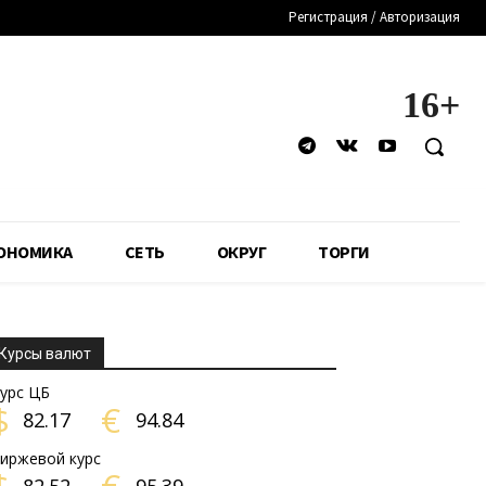
Регистрация / Авторизация
16+
ОНОМИКА
СЕТЬ
ОКРУГ
ТОРГИ
Курсы валют
урс ЦБ
$
€
82.17
94.84
иржевой курс