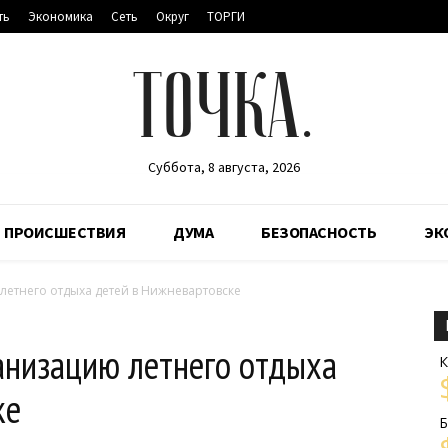
ть
Экономика
Сеть
Округ
ТОРГИ
ТОЧКА.
Суббота, 8 августа, 2026
ПРОИСШЕСТВИЯ
ДУМА
БЕЗОПАСНОСТЬ
ЭК
летнего отдыха детей в Нижневартовске
анизацию летнего отдыха
К
ке
Б