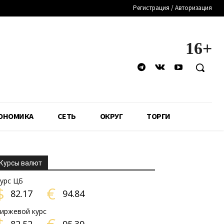
Регистрация / Авторизация
16+
ОНОМИКА
СЕТЬ
ОКРУГ
ТОРГИ
Курсы валют
урс ЦБ
$
€
82.17
94.84
иржевой курс