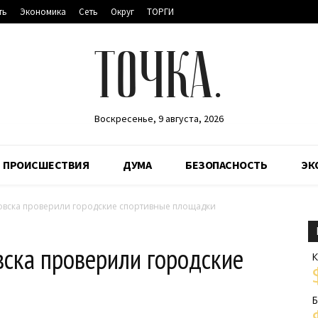
ть
Экономика
Сеть
Округ
ТОРГИ
ТОЧКА.
Воскресенье, 9 августа, 2026
ПРОИСШЕСТВИЯ
ДУМА
БЕЗОПАСНОСТЬ
ЭК
овска проверили городские спортивные площадки
ска проверили городские
К
Б