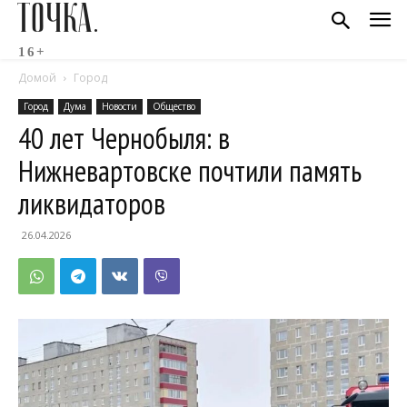
ТОЧКА.
16+
Домой
Город
Город
Дума
Новости
Общество
40 лет Чернобыля: в
Нижневартовске почтили память
ликвидаторов
26.04.2026