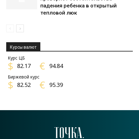
падения ребенка в открытый
тепловой люк
Курсы валют
Курс ЦБ
$
€
82.17
94.84
Биржевой курс
$
€
82.52
95.39
ТОЧКА.