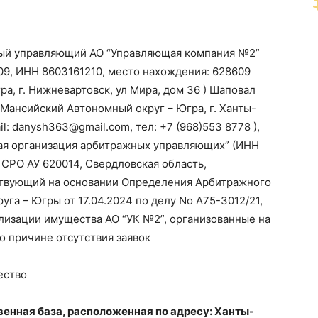
рный управляющий АО “Управляющая компания №2”
09, ИНН 8603161210, место нахождения: 628609
, г. Нижневартовск, ул Мира, дом 36 ) Шаповал
Мансийский Автономный округ – Югра, г. Ханты-
ail: danysh363@gmail.com, тел: +7 (968)553 8778 ),
ая организация арбитражных управляющих” (ИНН
СРО АУ 620014, Свердловская область,
ействующий на основании Определения Арбитражного
га – Югры от 17.04.2024 по делу No А75-3012/21,
лизации имущества АО “УК №2”, организованные на
о причине отсутствия заявок
ество
нная база, расположенная по адресу: Ханты-