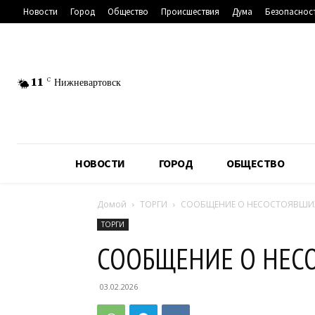
Новости
Город
Общество
Происшествия
Дума
Безопаснос
11
C
Нижневартовск
НОВОСТИ
ГОРОД
ОБЩЕСТВО
Домой
ТОРГИ
СООБЩЕНИЕ О НЕСОСТОЯВШИХ
ТОРГИ
СООБЩЕНИЕ О НЕС
03.02.2026