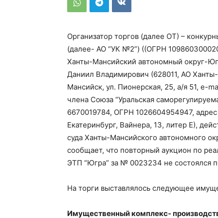
Организатор торгов (далее ОТ) – конку
(далее- АО “УК №2”) ((ОГРН 10986030002
Ханты-Мансийский автономный округ-Югра
Даниил Владимирович (628011, АО Ханты-
Мансийск, ул. Пионерская, 25, а/я 51, e-m
члена Союза “Уральская саморегулируем
6670019784, ОГРН 1026604954947, адрес 
Екатеринбург, Вайнера, 13, литер Е), д
суда Ханты-Мансийского автономного окру
сообщает, что повторный аукцион по реа
ЭТП “Югра” за № 0023234 не состоялся п
На торги выставлялось следующее имущ
Имущественный комплекс- производстве