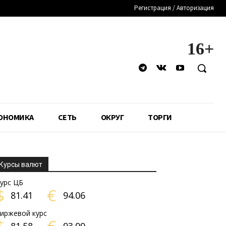
Регистрация / Авторизация
16+
ОНОМИКА
СЕТЬ
ОКРУГ
ТОРГИ
Курсы валют
урс ЦБ
$
€
81.41
94.06
иржевой курс