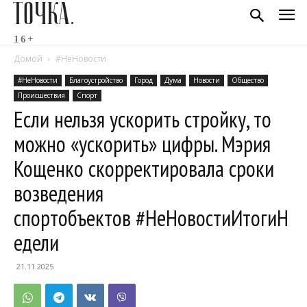
ТОЧКА.
16+
Домой
#НеНовости
#НеНовости
Благоустройство
Город
Дума
Новости
Общество
Происшествия
Спорт
Если нельзя ускорить стройку, то
можно «ускорить» цифры. Мэрия
Кощенко скорректировала сроки
возведения
спортобъектов #НеНовостиИтогиН
едели
21.11.2025