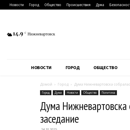
Новости
Город
Общество
Происшествия
Дума
Безопаснос
14.9
C
Нижневартовск
НОВОСТИ
ГОРОД
ОБЩЕСТВО
Домой
Город
Дума Нижневартовска собралас
Город
Дума
Новости
Общество
Политика
Дума Нижневартовска 
заседание
24.10.2025