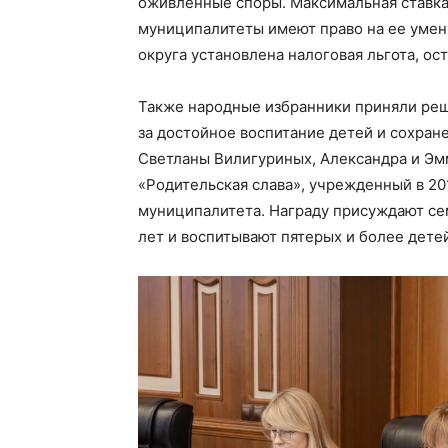
оживленные споры. Максимальная ставка
муниципалитеты имеют право на ее умен
округа установлена налоговая льгота, ос
Также народные избранники приняли реш
за достойное воспитание детей и сохра
Светланы Вилигуриных, Александра и Эмм
«Родительская слава», учрежденный в 201
муниципалитета. Награду присуждают се
лет и воспитывают пятерых и более дете