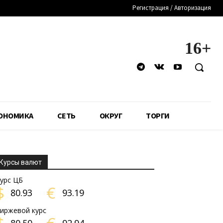
Регистрация / Авторизация
16+
ОНОМИКА
СЕТЬ
ОКРУГ
ТОРГИ
Курсы валют
урс ЦБ
$
€
80.93
93.19
иржевой курс