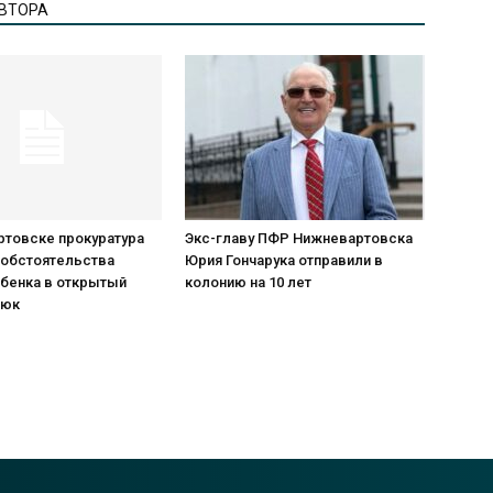
АВТОРА
ртовске прокуратура
Экс-главу ПФР Нижневартовска
 обстоятельства
Юрия Гончарука отправили в
ебенка в открытый
колонию на 10 лет
люк