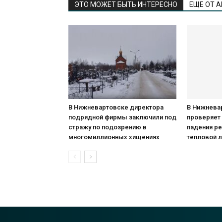
ЭТО МОЖЕТ БЫТЬ ИНТЕРЕСНО
ЕЩЕ ОТ 
В Нижневартовске директора
В Нижнева
подрядной фирмы заключили под
проверяет
стражу по подозрению в
падения р
многомиллионных хищениях
тепловой 