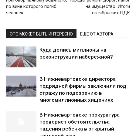
приговор пьяному водителю,
города, ремонт дорог, налог
по вине которого погиб
на имущество. Итоги
человек
октябрьских ПДК
ЭТО МОЖЕТ БЫТЬ ИНТЕРЕСНО
ЕЩЕ ОТ АВТОРА
Куда делись миллионы на
реконструкции набережной?
В Нижневартовске директора
подрядной фирмы заключили под
стражу по подозрению в
многомиллионных хищениях
В Нижневартовске прокуратура
проверяет обстоятельства
падения ребенка в открытый
тепловой люк