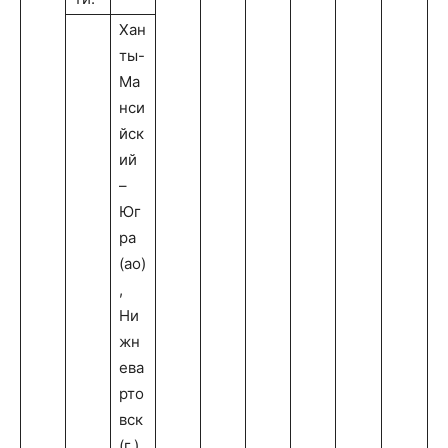
Хан
ты-
Ма
нси
йск
ий
–
Юг
ра
(ао)
,
Ни
жн
ева
рто
вск
(г.),