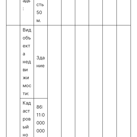
адь
сть
:
50
м.
Вид
объ
ект
а
Зда
нед
ние
ви
жи
мос
ти:
Кад
86:
аст
11:0
ров
000
ый
000
но