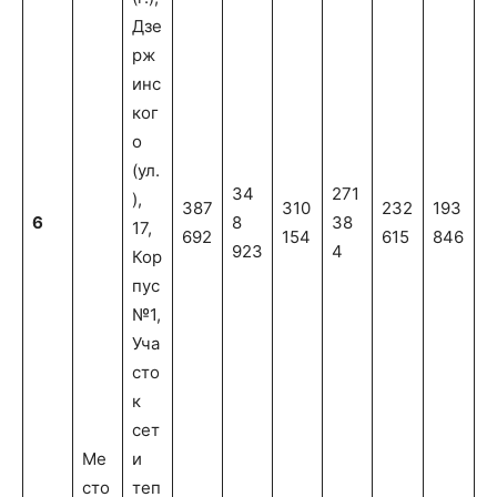
Дзе
рж
инс
ког
о
(ул.
34
271
),
387
310
232
193
6
8
38
17,
692
154
615
846
923
4
Кор
пус
№1,
Уча
сто
к
сет
Ме
и
сто
теп