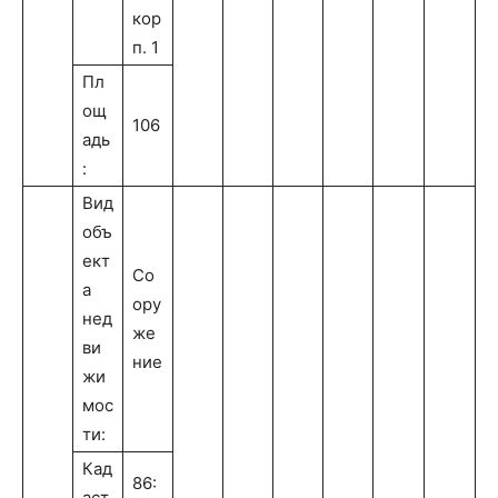
кор
п. 1
Пл
ощ
106
адь
:
Вид
объ
ект
Со
а
ору
нед
же
ви
ние
жи
мос
ти:
Кад
86:
аст