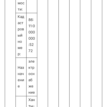
мос
ти:
Кад
86:
аст
11:0
ров
000
ый
000
но
:52
ме
72
р:
эле
Наз
ктр
нач
осн
ени
аб
е
же
ние
Хан
ты-