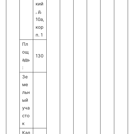
кий
, д.
10а,
кор
п. 1
Пл
ощ
130
адь
:
Зе
ме
льн
ый
уча
сто
к
Кад