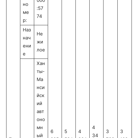
000
но
:57
ме
74
р:
Наз
Не
нач
жи
ени
лое
е
Хан
ты-
Ма
нси
йск
ий
авт
оно
мн
4
6
5
4
3
3
ый
34