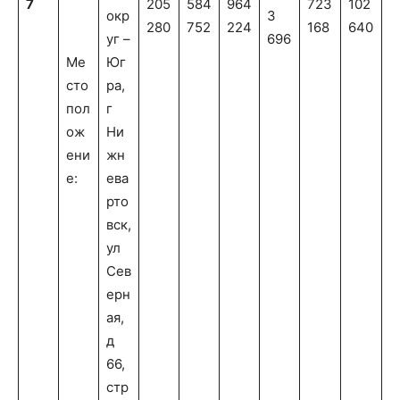
7
205
584
964
723
102
окр
3
280
752
224
168
640
уг –
696
Ме
Юг
сто
ра,
пол
г
ож
Ни
ени
жн
е:
ева
рто
вск,
ул
Сев
ерн
ая,
д
66,
стр