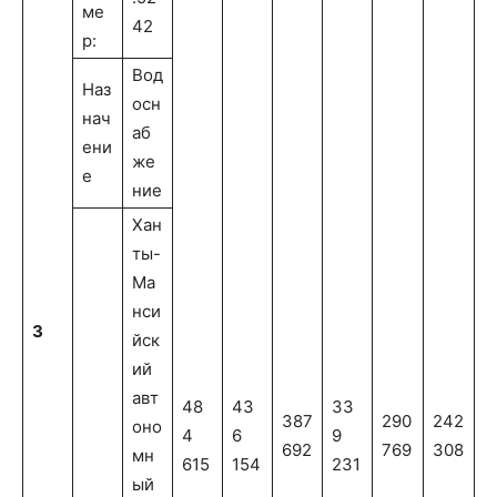
ме
42
р:
Вод
Наз
осн
нач
аб
ени
же
е
ние
Хан
ты-
Ма
нси
3
йск
ий
авт
48
43
33
387
290
242
оно
4
6
9
692
769
308
мн
615
154
231
ый