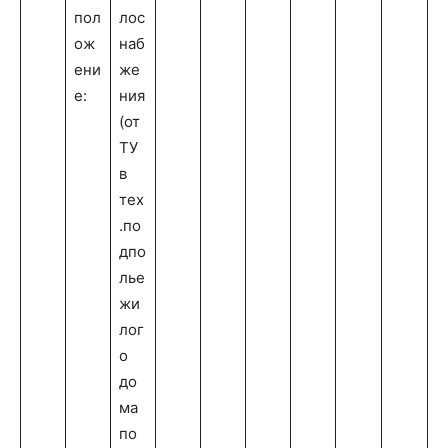
пол
лос
ож
наб
ени
же
е:
ния
(от
ТУ
в
тех
.по
дпо
лье
жи
лог
о
до
ма
по