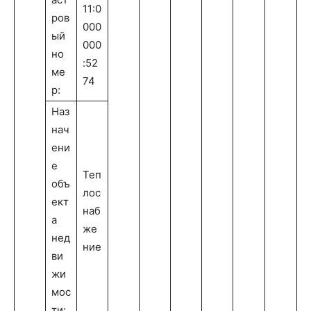
11:0
ров
000
ый
000
но
:52
ме
74
р:
Наз
нач
ени
е
Теп
объ
лос
ект
наб
а
же
нед
ние
ви
жи
мос
ти: