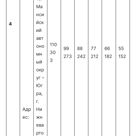
Ма
нси
йск
4
ий
авт
110
оно
99
88
77
66
55
30
мн
273
242
212
182
152
3
ый
окр
уг –
Юг
ра,
г.
Адр
Ни
ес:
жн
ева
рто