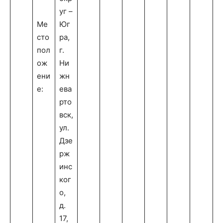
уг –
Ме
Юг
сто
ра,
пол
г.
ож
Ни
ени
жн
е:
ева
рто
вск,
ул.
Дзе
рж
инс
ког
о,
д.
17,