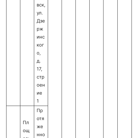
вск,
ул.
Дзе
рж
инс
ког
о,
д.
17,
стр
оен
ие
1
Пр
отя
Пл
же
ощ
нно