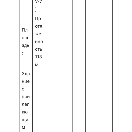
У-7
)
Пр
отя
Пл
же
ощ
нно
адь
сть
:
113
м.
Зда
ние
с
при
лег
аю
щи
м