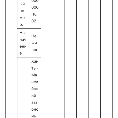
000
ый
000
но
:18
ме
02
р:
Наз
Не
нач
жи
ени
лое
е
Хан
ты-
Ма
нси
йск
ий
авт
оно
мн