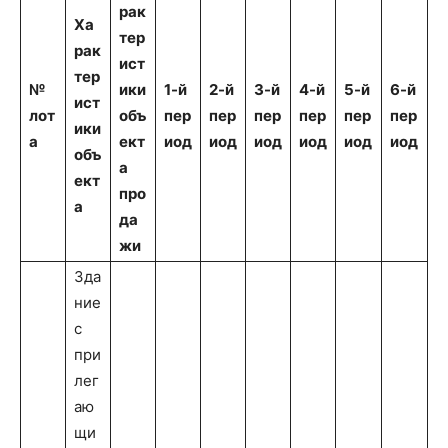
рак
Ха
тер
рак
ист
тер
№
ики
1-й
2-й
3-й
4-й
5-й
6-
й
ист
лот
объ
пер
пер
пер
пер
пер
пер
ики
а
ект
иод
иод
иод
иод
иод
иод
объ
а
ект
про
а
да
жи
Зда
ние
с
при
лег
аю
щи