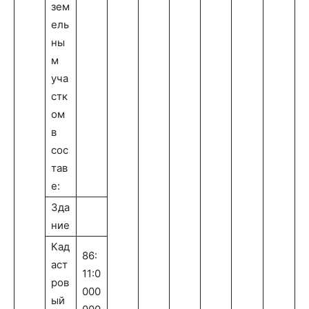
зем
ель
ны
м
уча
стк
ом
в
сос
тав
е:
Зда
ние
Кад
86:
аст
11:0
ров
000
ый