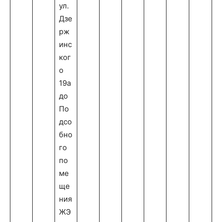
ул.
Дзе
рж
инс
ког
о
19а
до
По
дсо
бно
го
по
ме
ще
ния
ЖЭ