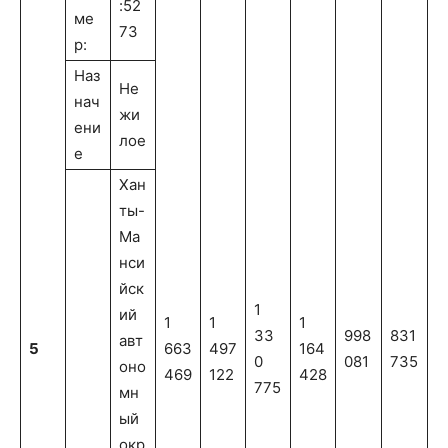
:52
ме
73
р:
Наз
Не
нач
жи
ени
лое
е
Хан
ты-
Ма
нси
йск
1
ий
1
1
1
33
998
831
авт
5
663
497
164
0
081
735
оно
469
122
428
775
мн
ый
окр