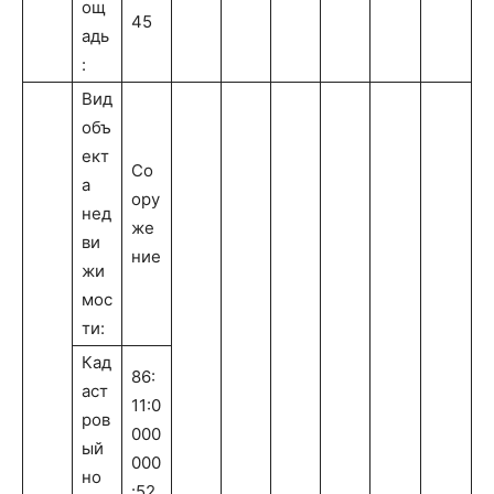
ощ
45
адь
:
Вид
объ
ект
Со
а
ору
нед
же
ви
ние
жи
мос
ти:
Кад
86:
аст
11:0
ров
000
ый
000
но
:52