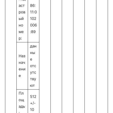
аст
86:
ров
11:0
ый
102
но
006
ме
:89
р:
дан
ны
Наз
е
нач
отс
ени
утс
е
тву
ют
Пл
512
ощ
+/-
адь
10
: