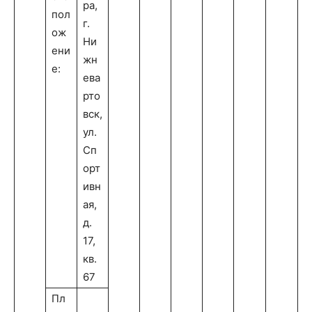
ра,
пол
г.
ож
Ни
ени
жн
е:
ева
рто
вск,
ул.
Сп
орт
ивн
ая,
д.
17,
кв.
67
Пл