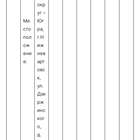
окр
уг –
Ме
Юг
сто
ра,
пол
г.Н
ож
иж
ени
нев
е:
арт
овс
к,
ул.
Дзе
рж
инс
ког
о,
д.