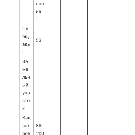
оен
ие
1
Пл
ощ
53
адь
:
Зе
ме
льн
ый
уча
сто
к
Кад
аст
86:
ров
11:0