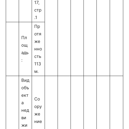
17,
стр
.1
Пр
отя
Пл
же
ощ
нно
адь
сть
:
113
м.
Вид
объ
ект
Со
а
ору
нед
же
ви
ние
жи