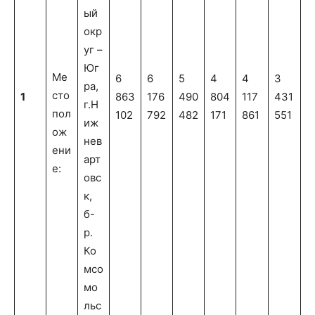
ый
окр
уг –
Юг
Ме
6
6
5
4
4
3
ра,
сто
1
863
176
490
804
117
431
г.Н
пол
102
792
482
171
861
551
иж
ож
нев
ени
арт
е:
овс
к,
б-
р.
Ко
мсо
мо
льс