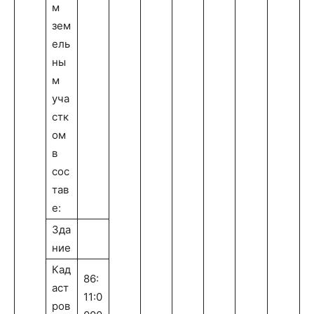
м
зем
ель
ны
м
уча
стк
ом
в
сос
тав
е:
Зда
ние
Кад
86:
аст
11:0
ров