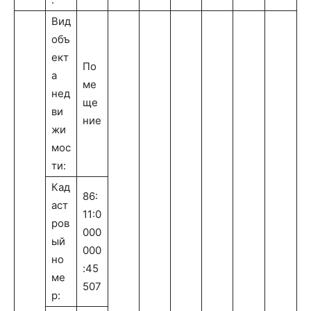
Вид
объ
ект
По
а
ме
нед
ще
ви
ние
жи
мос
ти:
Кад
86:
аст
11:0
ров
000
ый
000
но
:45
ме
507
р: