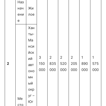
Наз
нач
Жи
ени
лое
е
Хан
ты-
Ма
нси
йск
3
2
2
2
1
1
ий
2
150
835
520
205
890
575
авт
000
000
000
000
000
000
оно
мн
ый
окр
уг –
Ме
Юг
сто