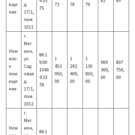
4:33
82
85
еще
д.
73
76
79
75
ние
17/1,
пом.
1011
г.
Мег
Неж
ион,
86:1
ило
ул.
1
1
1
9:00
969
807
е
Сад
453
292
130
1040
300,
750,
пом
овая
950,
400,
850,
4:33
00
00
еще
д.
00
00
00
78
ние
17/1,
пом.
1012
г.
Мег
Неж
ион,
86:1