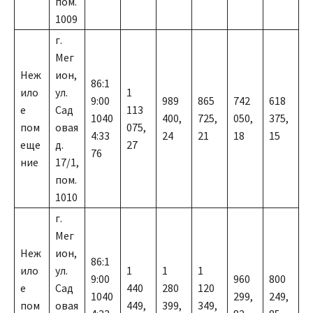
пом.
1009
г.
Мег
Неж
ион,
86:1
ило
ул.
1
9:00
989
865
742
618
е
Сад
113
1040
400,
725,
050,
375,
пом
овая
075,
4:33
24
21
18
15
еще
д.
27
76
ние
17/1,
пом.
1010
г.
Мег
Неж
ион,
86:1
ило
ул.
1
1
1
9:00
960
800
е
Сад
440
280
120
1040
299,
249,
пом
овая
449,
399,
349,