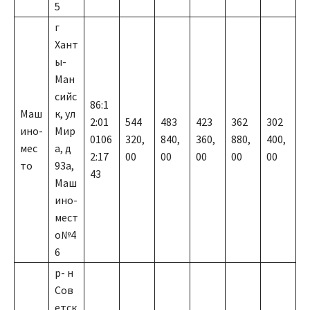
5
г
Хант
ы-
Ман
сийс
86:1
Маш
к, ул
2:01
544
483
423
362
302
ино-
Мир
0106
320,
840,
360,
880,
400,
мес
а, д
2:17
00
00
00
00
00
то
93а,
43
Маш
ино-
мест
о№4
6
р- н
Сов
етск