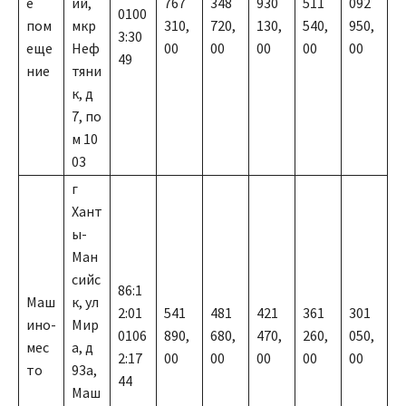
е
ий,
767
348
930
511
092
0100
пом
мкр
310,
720,
130,
540,
950,
3:30
еще
Неф
00
00
00
00
00
49
ние
тяни
к, д
7, по
м 10
03
г
Хант
ы-
Ман
сийс
86:1
Маш
к, ул
2:01
541
481
421
361
301
ино-
Мир
0106
890,
680,
470,
260,
050,
мес
а, д
2:17
00
00
00
00
00
то
93а,
44
Маш