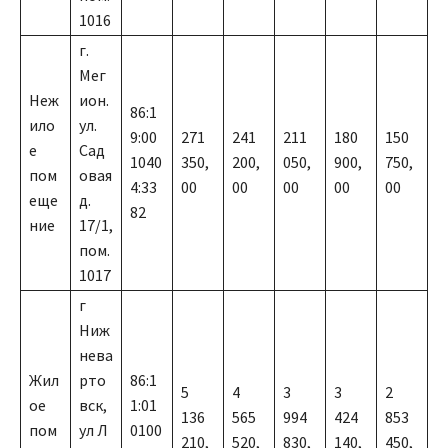
1016
г.
Мег
Неж
ион.
86:1
ило
ул.
9:00
271
241
211
180
150
е
Сад
1040
350,
200,
050,
900,
750,
пом
овая
4:33
00
00
00
00
00
еще
д.
82
ние
17/1,
пом.
1017
г
Ниж
нева
Жил
рто
86:1
5
4
3
3
2
ое
вск,
1:01
136
565
994
424
853
пом
ул Л
0100
210,
520,
830,
140,
450,