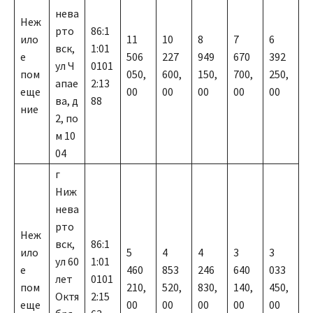
нева
Неж
рто
86:1
ило
11
10
8
7
6
вск,
1:01
е
506
227
949
670
392
ул Ч
0101
пом
050,
600,
150,
700,
250,
апае
2:13
еще
00
00
00
00
00
ва, д
88
ние
2, по
м 10
04
г
Ниж
нева
рто
Неж
вск,
86:1
ило
5
4
4
3
3
ул 60
1:01
е
460
853
246
640
033
лет
0101
пом
210,
520,
830,
140,
450,
Октя
2:15
еще
00
00
00
00
00