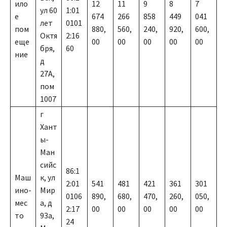
ило
12
11
9
8
7
ул 60
1:01
е
674
266
858
449
041
лет
0101
пом
880,
560,
240,
920,
600,
Октя
2:16
еще
00
00
00
00
00
бря,
60
ние
д
27А,
пом
1007
г
Хант
ы-
Ман
сийс
86:1
Маш
к, ул
2:01
541
481
421
361
301
ино-
Мир
0106
890,
680,
470,
260,
050,
мес
а, д
2:17
00
00
00
00
00
то
93а,
24