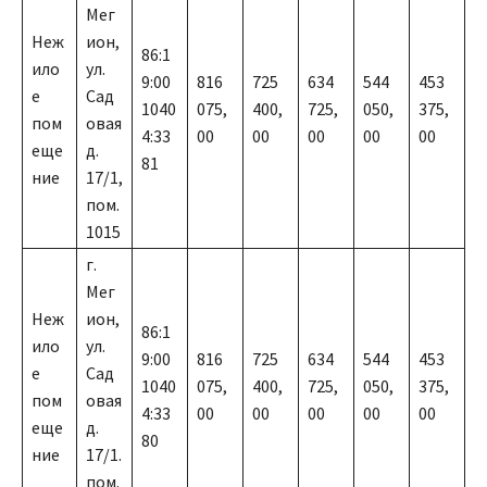
Мег
Неж
ион,
86:1
ило
ул.
9:00
816
725
634
544
453
е
Сад
1040
075,
400,
725,
050,
375,
пом
овая
4:33
00
00
00
00
00
еще
д.
81
ние
17/1,
пом.
1015
г.
Мег
Неж
ион,
86:1
ило
ул.
9:00
816
725
634
544
453
е
Сад
1040
075,
400,
725,
050,
375,
пом
овая
4:33
00
00
00
00
00
еще
д.
80
ние
17/1.
пом.