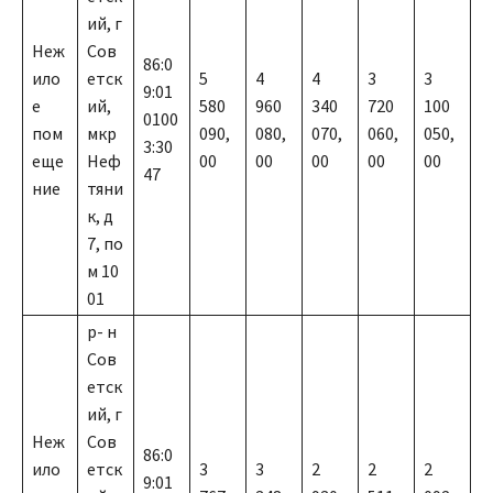
ий, г
Неж
Сов
86:0
ило
етск
5
4
4
3
3
9:01
е
ий,
580
960
340
720
100
0100
пом
мкр
090,
080,
070,
060,
050,
3:30
еще
Неф
00
00
00
00
00
47
ние
тяни
к, д
7, по
м 10
01
р- н
Сов
етск
ий, г
Неж
Сов
86:0
ило
етск
3
3
2
2
2
9:01