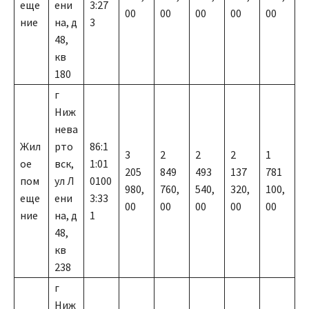
еще
ени
3:27
00
00
00
00
00
ние
на, д
3
48,
кв
180
г
Ниж
нева
Жил
рто
86:1
3
2
2
2
1
ое
вск,
1:01
205
849
493
137
781
пом
ул Л
0100
980,
760,
540,
320,
100,
еще
ени
3:33
00
00
00
00
00
ние
на, д
1
48,
кв
238
г
Ниж