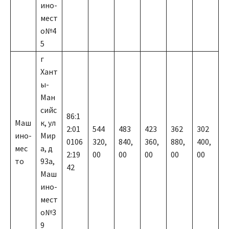
ино-
мест
о№4
5
г
Хант
ы-
Ман
сийс
86:1
Маш
к, ул
2:01
544
483
423
362
302
ино-
Мир
0106
320,
840,
360,
880,
400,
мес
а, д
2:19
00
00
00
00
00
то
93а,
42
Маш
ино-
мест
о№3
9