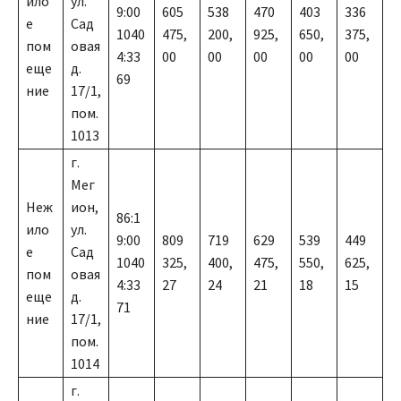
ило
ул.
9:00
605
538
470
403
336
е
Сад
1040
475,
200,
925,
650,
375,
пом
овая
4:33
00
00
00
00
00
еще
д.
69
ние
17/1,
пом.
1013
г.
Мег
Неж
ион,
86:1
ило
ул.
9:00
809
719
629
539
449
е
Сад
1040
325,
400,
475,
550,
625,
пом
овая
4:33
27
24
21
18
15
еще
д.
71
ние
17/1,
пом.
1014
г.