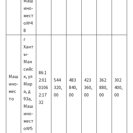
Маш
ино-
мест
о№4
8
г
Хант
ы-
Ман
сийс
86:1
Маш
к, ул
2:01
544
483
423
362
302
ино-
Мир
0106
320,
840,
360,
880,
400,
мес
а, д
2:17
00
00
00
00
00
то
93а,
32
Маш
ино-
мест
о№5