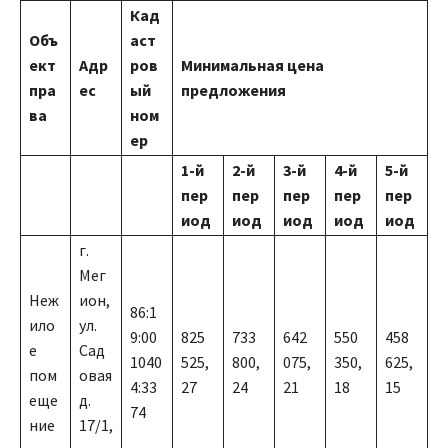
Кад
Объ
аст
ект
Адр
ров
Минимальная цена
пра
ес
ый
предложения
ва
ном
ер
1
-й
2
-й
3
-й
4
-й
5
-й
пер
пер
пер
пер
пер
иод
иод
иод
иод
иод
г.
Мег
Неж
ион,
86:1
ило
ул.
9:00
825
733
642
550
458
е
Сад
1040
525,
800,
075,
350,
625,
пом
овая
4:33
27
24
21
18
15
еще
д.
74
ние
17/1,