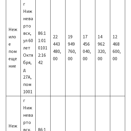
г
Ниж
нева
рто
Неж
вск,
86:1
ило
22
19
17
14
12
ул 60
1:01
е
443
949
456
962
468
лет
0101
пом
480,
760,
040,
320,
600,
Октя
2:16
еще
00
00
00
00
00
бря,
42
ние
д
27А,
пом
1001
г
Ниж
нева
рто
Неж
вск,
86:1