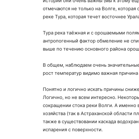
истории они очень важны (мы к этому ещ
отмечаются не только на Волге, которая 
реке Тура, которая течет восточнее Урал
Тура река таёжная и с орошаемыми полями
антропогенный фактор обмеление не спис
выше по течению основного района оро
В общем, наблюдаем очень значительные
рост температур видимо важная причина
Понятно и логично искать причины сниж
Логично, но не всем интересно. Некотор
сокращении стока реки Волги. А именно в
хозяйства (так в Астраханской области 
также в существовании каскада водохра
испарения с поверхности.