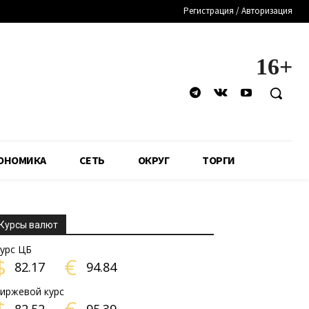
Регистрация / Авторизация
16+
ОНОМИКА
СЕТЬ
ОКРУГ
ТОРГИ
Курсы валют
урс ЦБ
$
€
82.17
94.84
иржевой курс