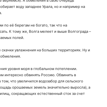
е вернемся). А обмеления в свою очередь
собирает воду западнее Урала, но и например на
а.
 по её берегам не богато, так что на
ать. К тому же, Волга мелеет и выше Волгограда –
шаемых полей.
 скачки увлажнения на больших территориях. Ну и
 обмеления.
ения уровня моря в глобальном потеплении.
ым интересно обвинять Россию. Обвинить в
 том, что увеличился водозабор для сельского
площадь орошаемых земель значительно выросла), а
нилищ, сокращающих естественный сток за счет