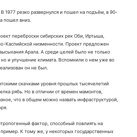
 В 1977 резко развернулся и пошел на подъём, в 90-
ва пошел вниз.
роект переброски сибирских рек Оби, Иртыша,
ало-Каспийской низменности. Проект предложен
 высыхания Арала. А среди целей было не только
но и улучшение климата. Вспомнили о нем уже во
реализован он не был.
антскими скачками уровня прошлых тысячелетий
елка рябь. Но в отличии от времен мамонтов,
азное, что в общем можно назвать инфраструктурой,
оря.
нтропогенный фактор, способный повлиять на
пример. К тому же, у некоторых государственных