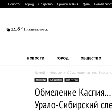
Новости
Город
Общество
Происшествия
Дума
Безопаснос
14.8
C
Нижневартовск
НОВОСТИ
ГОРОД
ОБЩЕСТВО
Домой
Новости
Обмеление Каспия… Россия сн
Новости
Общество
Политика
Обмеление Каспия… 
Урало-Сибирский сле