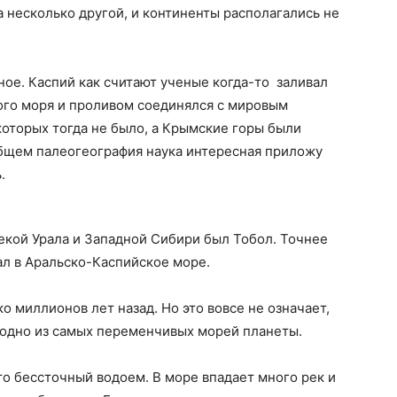
а несколько другой, и континенты располагались не
зное. Каспий как считают ученые когда-то заливал
ого моря и проливом соединялся с мировым
которых тогда не было, а Крымские горы были
общем палеогеография наука интересная приложу
.
рекой Урала и Западной Сибири был Тобол. Точнее
дал в Аральско-Каспийское море.
 миллионов лет назад. Но это вовсе не означает,
 одно из самых переменчивых морей планеты.
то бессточный водоем. В море впадает много рек и