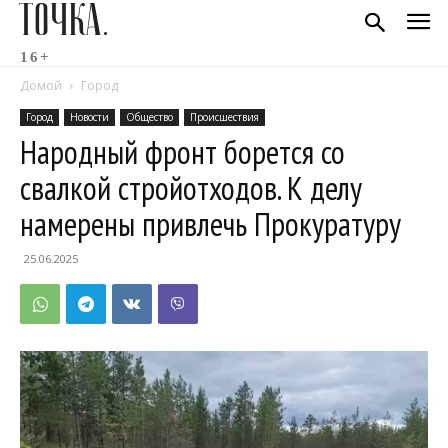
ТОЧКА.
16+
Домой
Город
Город
Новости
Общество
Происшествия
Народный фронт борется со
свалкой стройотходов. К делу
намерены привлечь Прокуратуру
25.06.2025