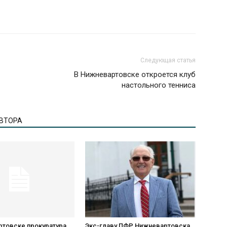
Следующая статья
В Нижневартовске откроется клуб
настольного тенниса
АВТОРА
ртовске прокуратура
Экс-главу ПФР Нижневартовска