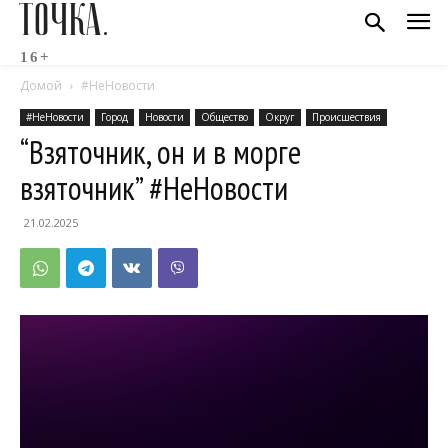
ТОЧКА.
16+
Домой
#НеНовости
#НеНовости
Город
Новости
Общество
Округ
Происшествия
“Взяточник, он и в морге
взяточник” #НеНовости
21.02.2025