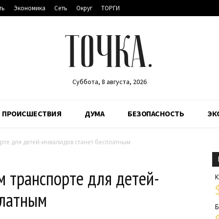
ть
Экономика
Сеть
Округ
ТОРГИ
ТОЧКА.
Суббота, 8 августа, 2026
ПРОИСШЕСТВИЯ
ДУМА
БЕЗОПАСНОСТЬ
ЭК
рте для детей-инвалидов станет бесплатным
м транспорте для детей-
К
платным
Б