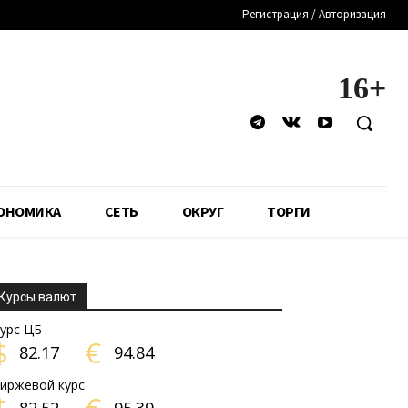
Регистрация / Авторизация
16+
ОНОМИКА
СЕТЬ
ОКРУГ
ТОРГИ
Курсы валют
урс ЦБ
$
€
82.17
94.84
иржевой курс