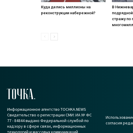
Куда делись миллионы на
В Нижнева
реконструкции набережной?
подрядной
стражу по
многомилл
ТОЧКА.
Информационное агентство TOCHKA.NEWS
Свидетельство о регистрации СМИ: ИА № ФС
Использование
77 - 84844 выдано Федеральной службой по
согласия реда
надзору в сфере связи, информационных
технологий и массовых коммуникаций