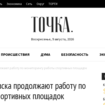
ть
Экономика
Сеть
Округ
ТОРГИ
ТОЧКА.
Воскресенье, 9 августа, 2026
ПРОИСШЕСТВИЯ
ДУМА
БЕЗОПАСНОСТЬ
ЭК
олжают работу по мониторингу работы спортивных площадок
ска продолжают работу по
К
портивных площадок
Б