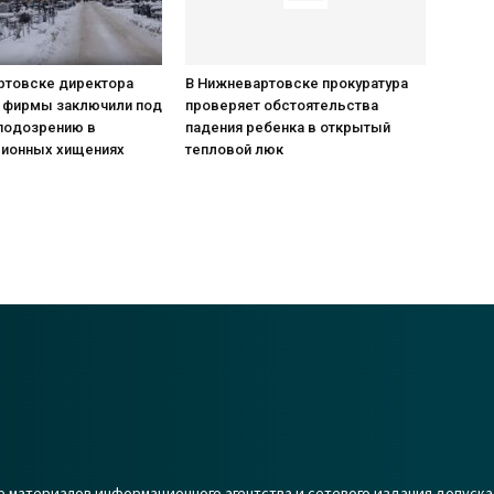
ртовске директора
В Нижневартовске прокуратура
 фирмы заключили под
проверяет обстоятельства
 подозрению в
падения ребенка в открытый
ионных хищениях
тепловой люк
 материалов информационного агентства и сетевого издания допуска