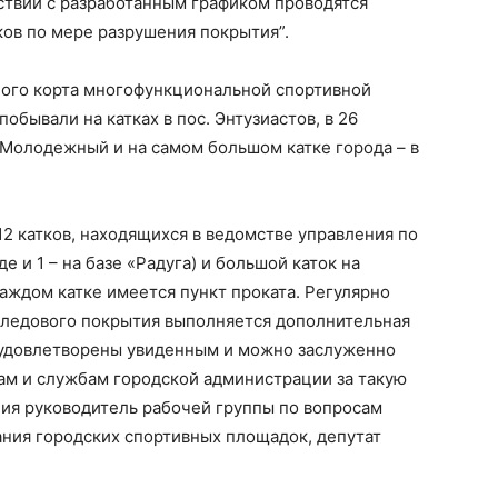
ствии с разработанным графиком проводятся
тков по мере разрушения покрытия”.
ного корта многофункциональной спортивной
обывали на катках в пос. Энтузиастов, в 26
е Молодежный и на самом большом катке города – в
12 катков, находящихся в ведомстве управления по
де и 1 – на базе «Радуга) и большой каток на
каждом катке имеется пункт проката. Регулярно
я ледового покрытия выполняется дополнительная
ы удовлетворены увиденным и можно заслуженно
ам и службам городской администрации за такую
ания руководитель рабочей группы по вопросам
ания городских спортивных площадок, депутат