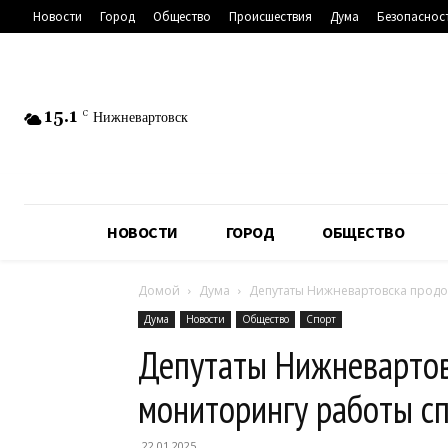
Новости
Город
Общество
Происшествия
Дума
Безопаснос
15.1
C
Нижневартовск
НОВОСТИ
ГОРОД
ОБЩЕСТВО
Домой
Дума
Депутаты Нижневартовска прод
Дума
Новости
Общество
Спорт
Депутаты Нижневартов
мониторингу работы с
22.01.2025