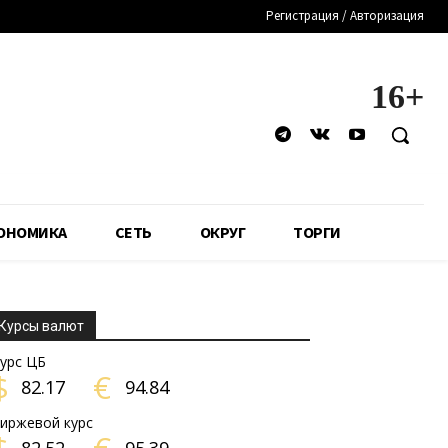
Регистрация / Авторизация
16+
ОНОМИКА
СЕТЬ
ОКРУГ
ТОРГИ
Курсы валют
урс ЦБ
$
€
82.17
94.84
иржевой курс