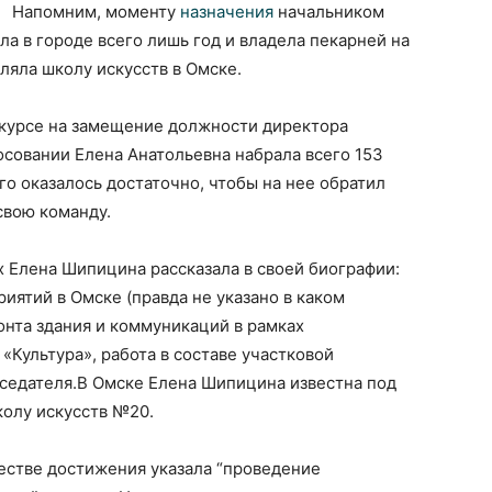
Напомним, моменту
назначения
начальником
а в городе всего лишь год и владела пекарней на
вляла школу искусств в Омске.
нкурсе на замещение должности директора
осовании Елена Анатольевна набрала всего 153
ого оказалось достаточно, чтобы на нее обратил
свою команду.
 Елена Шипицина рассказала в своей биографии:
иятий в Омске (правда не указано в каком
онта здания и коммуникаций в рамках
«Культура», работа в составе участковой
дседателя.В Омске Елена Шипицина известна под
колу искусств №20.
естве достижения указала “проведение