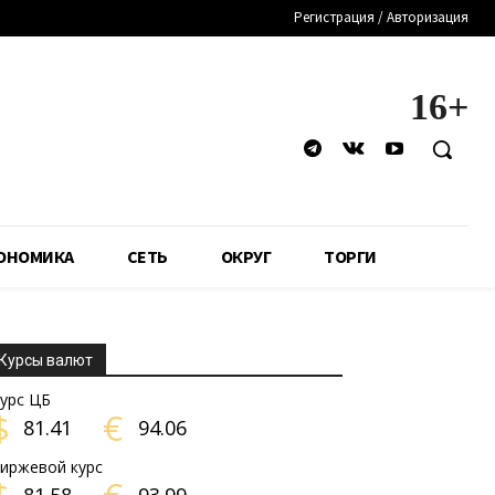
Регистрация / Авторизация
16+
ОНОМИКА
СЕТЬ
ОКРУГ
ТОРГИ
Курсы валют
урс ЦБ
$
€
81.41
94.06
иржевой курс