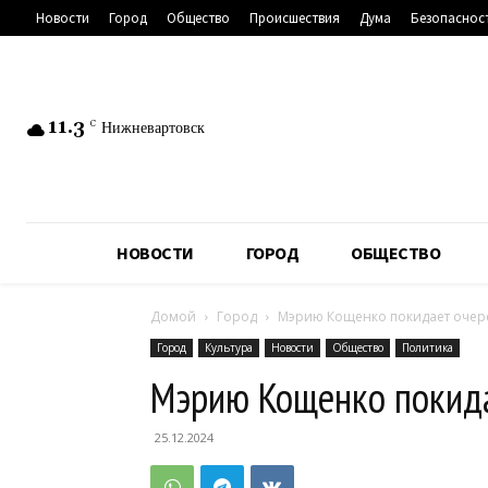
Новости
Город
Общество
Происшествия
Дума
Безопаснос
11.3
C
Нижневартовск
НОВОСТИ
ГОРОД
ОБЩЕСТВО
Домой
Город
Мэрию Кощенко покидает очер
Город
Культура
Новости
Общество
Политика
Мэрию Кощенко покида
25.12.2024