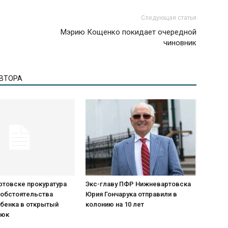
Следующая статья
Мэрию Кощенко покидает очередной
чиновник
АВТОРА
ртовске прокуратура
Экс-главу ПФР Нижневартовска
 обстоятельства
Юрия Гончарука отправили в
ебенка в открытый
колонию на 10 лет
люк