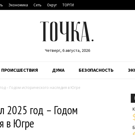
ть
Экономика
Сеть
Округ
ТОРГИ
ТОЧКА.
Четверг, 6 августа, 2026
ПРОИСШЕСТВИЯ
ДУМА
БЕЗОПАСНОСТЬ
ЭК
 год – Годом исторического наследия в Югре
л 2025 год – Годом
К
я в Югре
Б