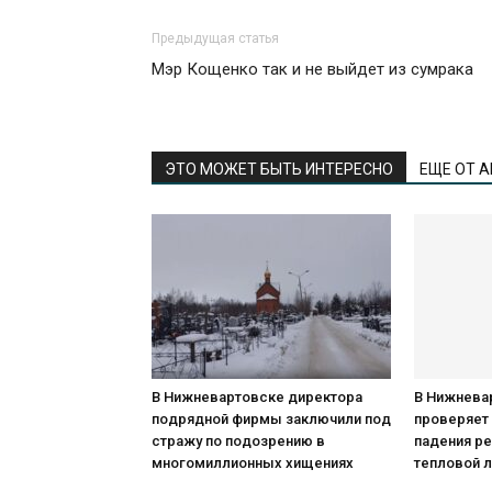
Предыдущая статья
Мэр Кощенко так и не выйдет из сумрака
ЭТО МОЖЕТ БЫТЬ ИНТЕРЕСНО
ЕЩЕ ОТ 
В Нижневартовске директора
В Нижнева
подрядной фирмы заключили под
проверяет
стражу по подозрению в
падения р
многомиллионных хищениях
тепловой 