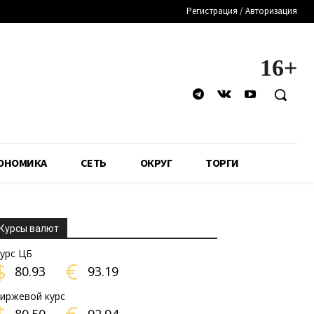
Регистрация / Авторизация
16+
ОНОМИКА
СЕТЬ
ОКРУГ
ТОРГИ
Курсы валют
урс ЦБ
$
€
80.93
93.19
иржевой курс