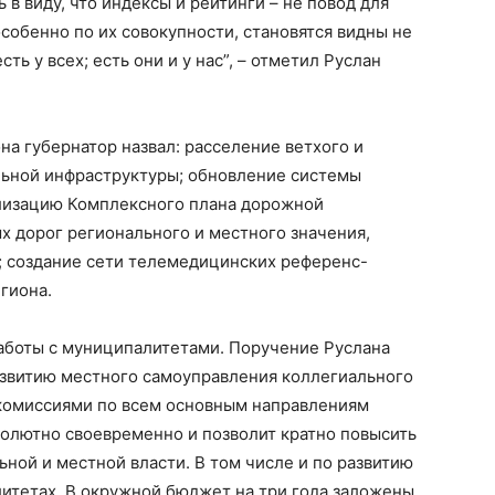
 в виду, что индексы и рейтинги – не повод для
особенно по их совокупности, становятся видны не
ть у всех; есть они и у нас”, – отметил Руслан
а губернатор назвал: расселение ветхого и
льной инфраструктуры; обновление системы
лизацию Комплексного плана дорожной
х дорог регионального и местного значения,
 создание сети телемедицинских референс-
гиона.
работы с муниципалитетами. Поручение Руслана
развитию местного самоуправления коллегиального
комиссиями по всем основным направлениям
солютно своевременно и позволит кратно повысить
ной и местной власти. В том числе и по развитию
итетах. В окружной бюджет на три года заложены