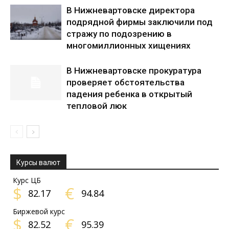
В Нижневартовске директора
подрядной фирмы заключили под
стражу по подозрению в
многомиллионных хищениях
В Нижневартовске прокуратура
проверяет обстоятельства
падения ребенка в открытый
тепловой люк
Курсы валют
Курс ЦБ
$
€
82.17
94.84
Биржевой курс
$
€
82.52
95.39