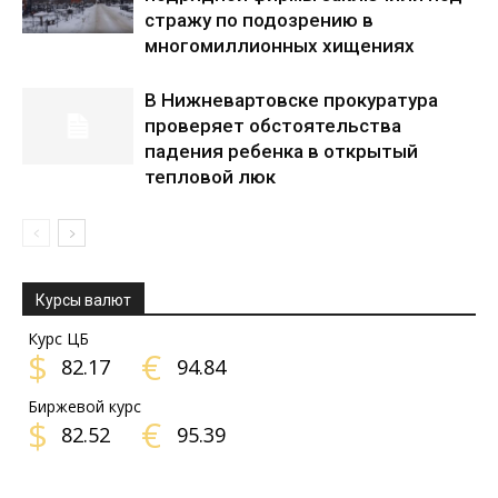
стражу по подозрению в
многомиллионных хищениях
В Нижневартовске прокуратура
проверяет обстоятельства
падения ребенка в открытый
тепловой люк
Курсы валют
Курс ЦБ
$
€
82.17
94.84
Биржевой курс
$
€
82.52
95.39