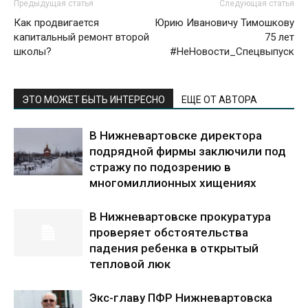
Предыдущая статья
Следующая статья
Как продвигается
Юрию Ивановичу Тимошкову
капитальный ремонт второй
75 лет
школы?
#НеНовости_Спецвыпуск
ЭТО МОЖЕТ БЫТЬ ИНТЕРЕСНО
ЕЩЕ ОТ АВТОРА
В Нижневартовске директора
подрядной фирмы заключили под
стражу по подозрению в
многомиллионных хищениях
В Нижневартовске прокуратура
проверяет обстоятельства
падения ребенка в открытый
тепловой люк
Экс-главу ПФР Нижневартовска