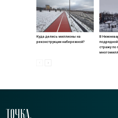
Куда делись миллионы на
В Нижнева
реконструкции набережной?
подрядной
стражу по
многомилл
ТОЧКА.