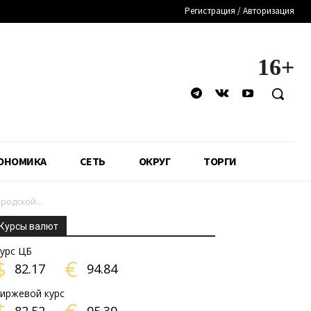
Регистрация / Авторизация
16+
ОНОМИКА
СЕТЬ
ОКРУГ
ТОРГИ
родской...
Курсы валют
урс ЦБ
$
€
82.17
94.84
иржевой курс