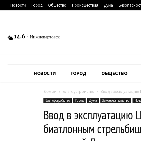
Новости
Город
Общество
Происшествия
Дума
Безопаснос
14.6
C
Нижневартовск
НОВОСТИ
ГОРОД
ОБЩЕСТВО
Домой
Благоустройство
Ввод в эксплуатацию
Благоустройство
Город
Дума
Законодательство
Нов
Ввод в эксплуатацию Ц
биатлонным стрельбищ