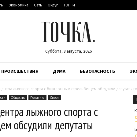
ть
Экономика
Сеть
Округ
ТОРГИ
ТОЧКА.
Суббота, 8 августа, 2026
ПРОИСШЕСТВИЯ
ДУМА
БЕЗОПАСНОСТЬ
ЭК
 Центра лыжного спорта с биатлонным стрельбищем обсудили депутаты го
ости
Общество
Политика
Спорт
ентра лыжного спорта с
К
ем обсудили депутаты
Б