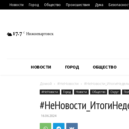
Новости
Город
Общество
Происшествия
Дума
Безопаснос
17.7
C
Нижневартовск
НОВОСТИ
ГОРОД
ОБЩЕСТВО
Домой
#НеНовости
#НеНовости_ИтогиНедел
#НеНовости
Город
Новости
Общество
Округ
Пол
#НеНовости_ИтогиНед
16.06.2024