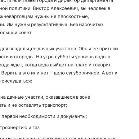
местителя главы города и директор департамента
й политики. Виктор Алексеевич, вы человек в
нижневартовцам нужны не плоскостные,
и. Им нужны результативные. Без нарочитых
большой совет.
ля владельцев дачных участков. Обь и ее притоки
роги и огороды. На утро субботы уровень воды в
ода ждет, когда вода выйдет на плато и говорит,
ерить в это или нет – дело сугубо личное. А вот к
прислушаться:
на дачные участки, оказавшиеся в зоне
ть и не оставлять транспорт;
и первой необходимости и документы;
троэнергию и газ;
едметы и вещи на верхние этажи или в чердачные