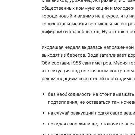
Мыльников, уроженец Астрахани, и.о. за
общественных коммуникаций и молодежно
городе новый и видимо не в курсе, что 
горизонтальные или вертикальные встреч
дифирамб и хвалебных од. Ну это так, не
Уходящая неделя выдалась напряженной д
выходят из берегов. Вода затапливает до
Оби составил 956 сантиметров. Мэрия гор
что ситуация под постоянным контролем. В
рекомендациям спасателей необходимо 
без необходимости не стоит выезжать 
подтопления, не оставаться там ночева
на случай эвакуации подготовьте вещ
покидая свое жилище, отключите элек
по возможности поднимите ценные пр