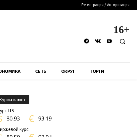
Регистрация / Авторизация
16+
ОНОМИКА
СЕТЬ
ОКРУГ
ТОРГИ
Курсы валют
урс ЦБ
$
€
80.93
93.19
иржевой курс