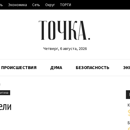
ть
Экономика
Сеть
Округ
ТОРГИ
ТОЧКА.
Четверг, 6 августа, 2026
ПРОИСШЕСТВИЯ
ДУМА
БЕЗОПАСНОСТЬ
ЭК
и
итика
ели
К
Б