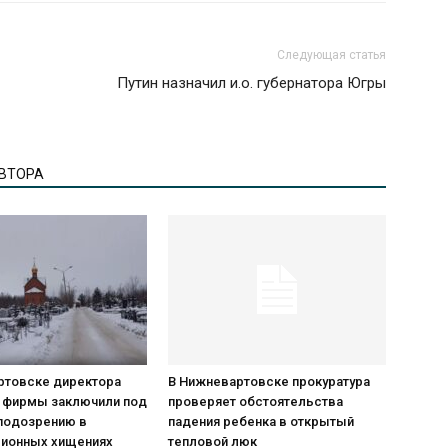
Следующая статья
Путин назначил и.о. губернатора Югры
АВТОРА
ртовске директора
В Нижневартовске прокуратура
 фирмы заключили под
проверяет обстоятельства
 подозрению в
падения ребенка в открытый
ионных хищениях
тепловой люк