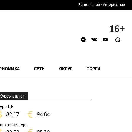
Регистрация / Авторизация
16+
ОНОМИКА
СЕТЬ
ОКРУГ
ТОРГИ
Курсы валют
урс ЦБ
$
€
82.17
94.84
иржевой курс