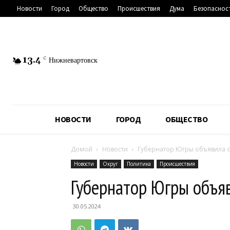
Новости
Город
Общество
Происшествия
Дума
Безопаснос
13.4
C
Нижневартовск
НОВОСТИ
ГОРОД
ОБЩЕСТВО
Домой
Новости
Губернатор Югры объявила о
Новости
Округ
Политика
Происшествия
Губернатор Югры объяв
30.05.2024