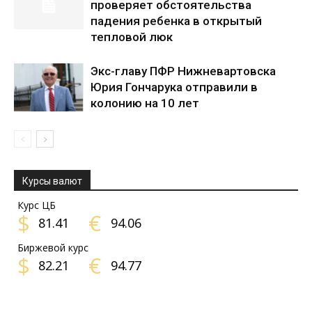
проверяет обстоятельства
падения ребенка в открытый
тепловой люк
Экс-главу ПФР Нижневартовска
Юрия Гончарука отправили в
колонию на 10 лет
Курсы валют
Курс ЦБ
$
€
81.41
94.06
Биржевой курс
$
€
82.21
94.77