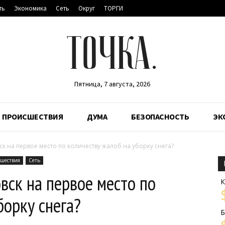
ть
Экономика
Сеть
Округ
ТОРГИ
ТОЧКА.
Пятница, 7 августа, 2026
ПРОИСШЕСТВИЯ
ДУМА
БЕЗОПАСНОСТЬ
ЭК
к на первое место по количеству жалоб на уборку снега?
шествия
Сеть
ск на первое место по
К
борку снега?
Б