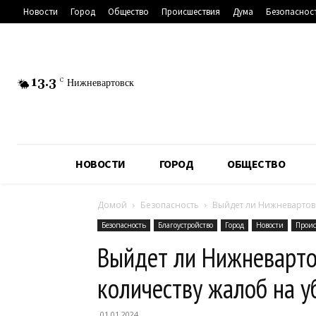
Новости
Город
Общество
Происшествия
Дума
Безопаснос
13.3
C
Нижневартовск
НОВОСТИ
ГОРОД
ОБЩЕСТВО
Домой
Безопасность
Выйдет ли Нижневартовс
Безопасность
Благоустройство
Город
Новости
Проис
Выйдет ли Нижневартов
количеству жалоб на у
01.01.2024