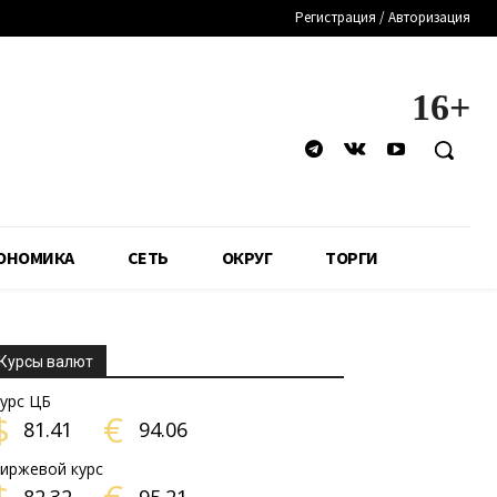
Регистрация / Авторизация
16+
ОНОМИКА
СЕТЬ
ОКРУГ
ТОРГИ
Курсы валют
урс ЦБ
$
€
81.41
94.06
иржевой курс