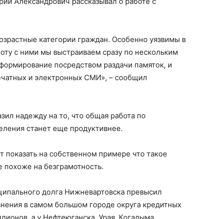
рий Александрович рассказывал о работе с
возрастные категории граждан. Особенно уязвимы в
оту с ними мы выстраиваем сразу по нескольким
нформирование посредством раздачи памяток, и
чатных и электронных СМИ», – сообщил
зил надежду на то, что общая работа по
ления станет еще продуктивнее.
 показать на собственном примере что такое
е похоже на безграмотность.
иципального долга Нижневартовска превысил
авнения в самом большом городе округа кредитных
ллионов, а у Нефтеюганска, Урая, Когалыма,