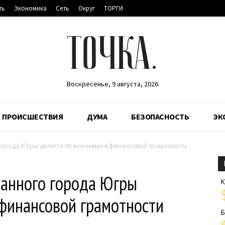
ть
Экономика
Сеть
Округ
ТОРГИ
ТОЧКА.
Воскресенье, 9 августа, 2026
ПРОИСШЕСТВИЯ
ДУМА
БЕЗОПАСНОСТЬ
ЭК
города Югры делится познаниями в финансовой грамотности
ванного города Югры
К
 финансовой грамотности
Б