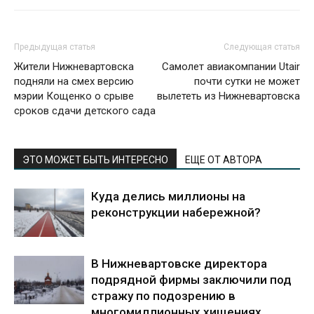
Предыдущая статья
Следующая статья
Жители Нижневартовска
Самолет авиакомпании Utair
подняли на смех версию
почти сутки не может
мэрии Кощенко о срыве
вылететь из Нижневартовска
сроков сдачи детского сада
ЭТО МОЖЕТ БЫТЬ ИНТЕРЕСНО
ЕЩЕ ОТ АВТОРА
Куда делись миллионы на
реконструкции набережной?
В Нижневартовске директора
подрядной фирмы заключили под
стражу по подозрению в
многомиллионных хищениях