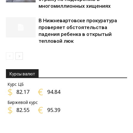
многомиллионных хищениях
В Нижневартовске прокуратура
проверяет обстоятельства
падения ребенка в открытый
тепловой люк
Курсы валют
Курс ЦБ
$
€
82.17
94.84
Биржевой курс
$
€
82.55
95.39