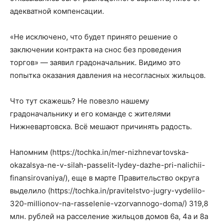
адекватной компенсации.
«Не исключено, что будет принято решение о
заключении контракта на снос без проведения
торгов» — заявил градоначальник. Видимо это
попытка оказания давления на несогласных жильцов.
Что тут скажешь? Не повезло нашему
градоначальнику и его команде с жителями
Нижневартовска. Всё мешают причинять радость.
Напомним (https://tochka.in/mer-nizhnevartovska-
okazalsya-ne-v-silah-passelit-lydey-dazhe-pri-nalichii-
finansirovaniya/), еще в марте Правительство округа
выделило (https://tochka.in/pravitelstvo-jugry-vydelilo-
320-millionov-na-rasselenie-vzorvannogo-doma/) 319,8
млн. рублей на расселение жильцов домов 6а, 4а и 8а