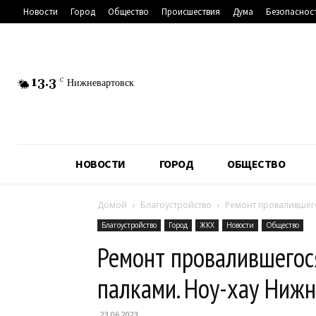
Новости
Город
Общество
Происшествия
Дума
Безопаснос
13.3
C
Нижневартовск
НОВОСТИ
ГОРОД
ОБЩЕСТВО
Домой
Благоустройство
Ремонт провалившего
Благоустройство
Город
ЖКХ
Новости
Общество
Ремонт провалившегос
палками. Ноу-хау Ниж
23.06.2023