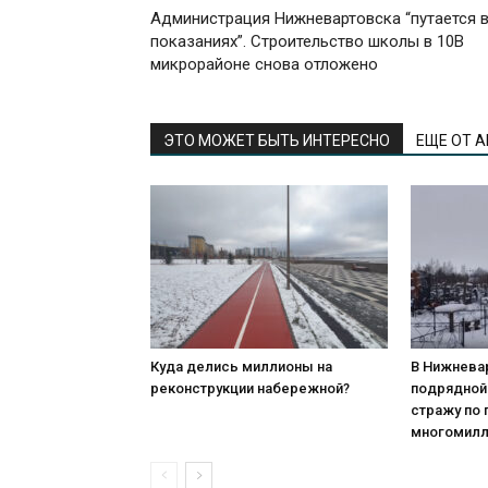
Администрация Нижневартовска “путается 
показаниях”. Строительство школы в 10В
микрорайоне снова отложено
ЭТО МОЖЕТ БЫТЬ ИНТЕРЕСНО
ЕЩЕ ОТ 
Куда делись миллионы на
В Нижнева
реконструкции набережной?
подрядной
стражу по
многомилл