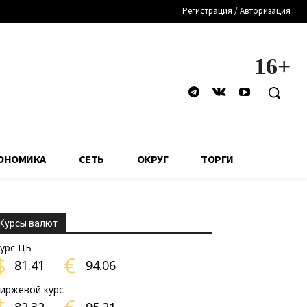
Регистрация / Авторизация
16+
ОНОМИКА
СЕТЬ
ОКРУГ
ТОРГИ
Курсы валют
урс ЦБ
$
€
81.41
94.06
иржевой курс