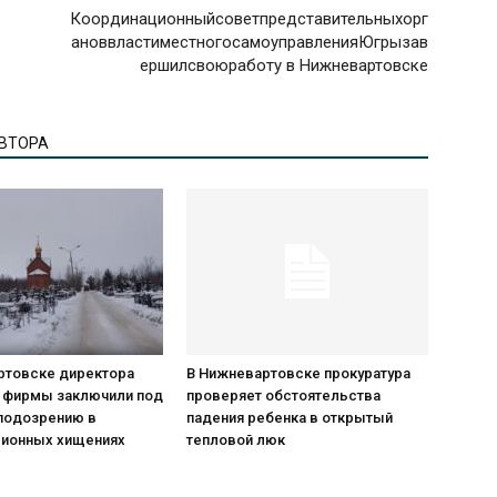
в
Координационныйсоветпредставительныхорг
ановвластиместногосамоуправленияЮгрызав
ершилсвоюработу в Нижневартовске
АВТОРА
ртовске директора
В Нижневартовске прокуратура
 фирмы заключили под
проверяет обстоятельства
 подозрению в
падения ребенка в открытый
ионных хищениях
тепловой люк