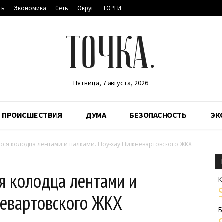
ть
Экономика
Сеть
Округ
ТОРГИ
ТОЧКА.
Пятница, 7 августа, 2026
ПРОИСШЕСТВИЯ
ДУМА
БЕЗОПАСНОСТЬ
ЭК
ся колодца лентами и палками. Ноу-хау Нижневартовского ЖКХ
я колодца лентами и
К
невартовского ЖКХ
Б