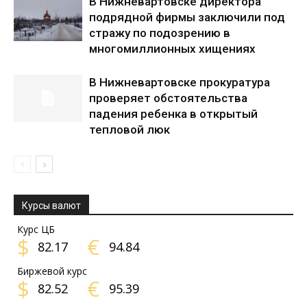
В Нижневартовске директора
подрядной фирмы заключили под
стражу по подозрению в
многомиллионных хищениях
В Нижневартовске прокуратура
проверяет обстоятельства
падения ребенка в открытый
тепловой люк
Курсы валют
Курс ЦБ
$
€
82.17
94.84
Биржевой курс
$
€
82.52
95.39