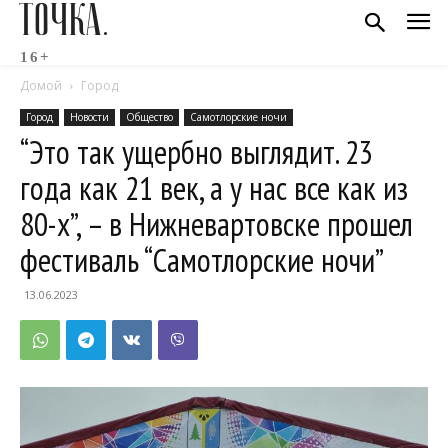
ТОЧКА.
16+
Домой
Город
Город
Новости
Общество
Самотлорские ночи
“Это так ущербно выглядит. 23
года как 21 век, а у нас все как из
80-х”, – в Нижневартовске прошел
фестиваль “Самотлорские ночи”
13.06.2023