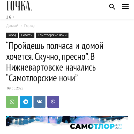
ТОЧКА.
16+
Домой
Город
Город
Новости
Самотлорские ночи
“Пройдешь полчаса и домой
хочется. Скучно, пресно”. В
Нижневартовске начались
“Самотлорские ночи”
09.06.2023