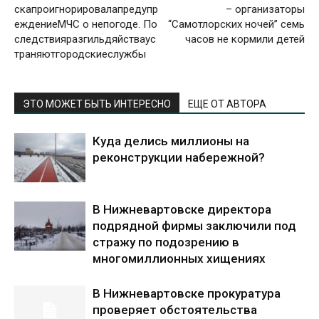
скапроигнорировалапредупр
– организаторы
еждениеМЧС о непогоде. По
“Самотлорских ночей” семь
следствияразгильдяйстваус
часов не кормили детей
траняютгородскиеслужбы
ЭТО МОЖЕТ БЫТЬ ИНТЕРЕСНО
ЕЩЕ ОТ АВТОРА
Куда делись миллионы на
реконструкции набережной?
В Нижневартовске директора
подрядной фирмы заключили под
стражу по подозрению в
многомиллионных хищениях
В Нижневартовске прокуратура
проверяет обстоятельства