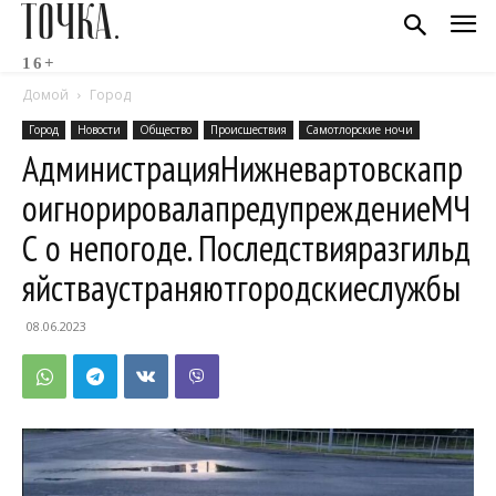
ТОЧКА.
16+
Домой
Город
Город
Новости
Общество
Происшествия
Самотлорские ночи
АдминистрацияНижневартовскапр
оигнорировалапредупреждениеМЧ
С о непогоде. Последствияразгильд
яйстваустраняютгородскиеслужбы
08.06.2023