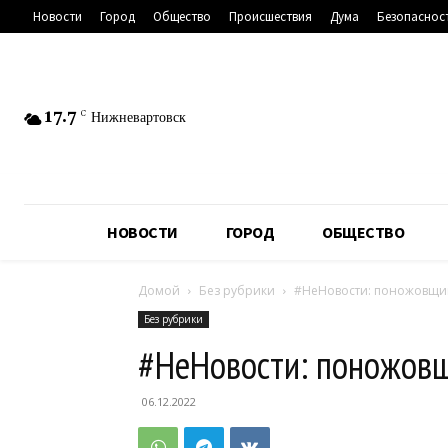
Новости
Город
Общество
Происшествия
Дума
Безопаснос
17.7
C
Нижневартовск
НОВОСТИ
ГОРОД
ОБЩЕСТВО
Домой
Без рубрики
#НеНовости: поножовщин
Без рубрики
#НеНовости: поножовщ
06.12.2022