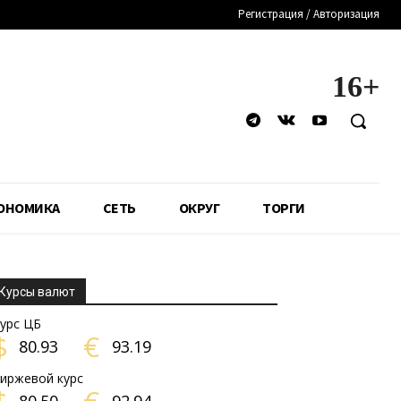
Регистрация / Авторизация
16+
ОНОМИКА
СЕТЬ
ОКРУГ
ТОРГИ
Курсы валют
урс ЦБ
$
€
80.93
93.19
иржевой курс